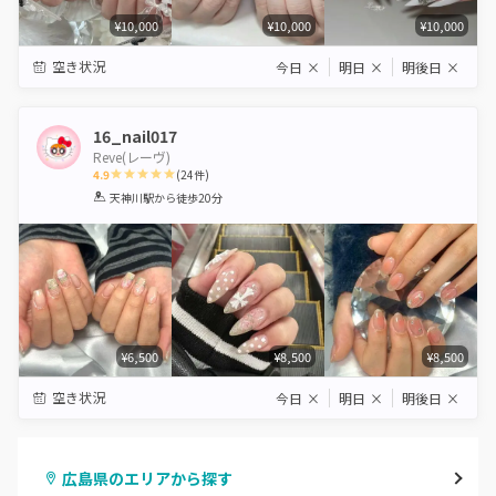
¥10,000
¥10,000
¥10,000
空き状況
今日
×
明日
×
明後日
×
16_nail017
Reve(レーヴ)
4.9
(
24
件)
1
2
3
4
5
天神川駅
から徒歩20分
Star
Stars
Stars
Stars
Stars
¥6,500
¥8,500
¥8,500
空き状況
今日
×
明日
×
明後日
×
広島県のエリアから探す