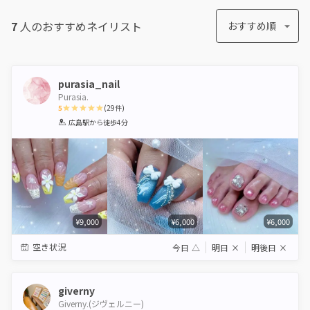
7
人のおすすめ
ネイリスト
おすすめ順
purasia_nail
Purasia.
5
(
29
件)
1
2
3
4
5
広島駅
から徒歩4分
Star
Stars
Stars
Stars
Stars
¥9,000
¥6,000
¥6,000
空き状況
今日
△
明日
×
明後日
×
giverny
Giverny.(ジヴェルニー)