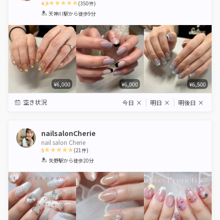
4.9
(
350
件)
1
2
3
4
5
天神川駅
から徒歩9分
Star
Stars
Stars
Stars
Stars
¥6,000
¥6,000
¥6,500
空き状況
今日
×
明日
×
明後日
×
nailsalonCherie
nail salon Cherie
5
(
21
件)
1
2
3
4
5
矢野駅
から徒歩20分
Star
Stars
Stars
Stars
Stars