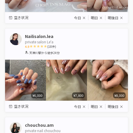
空き状況
今日
×
明日
×
明後日
×
Nailisalon.lea
private salon Le'a
4.9
(
18
件)
1
2
3
4
5
天神川駅
から徒歩24分
Star
Stars
Stars
Stars
Stars
¥6,000
¥7,800
¥8,000
空き状況
今日
×
明日
×
明後日
×
chouchou.am
private nail chouchou