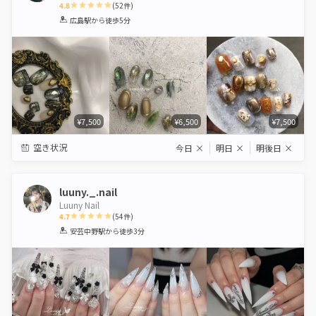
4.8
(
52
件)
1
2
3
4
5
広島駅
から徒歩5分
Star
Stars
Stars
Stars
Stars
¥7,500
¥6,500
¥7,500
空き状況
今日
×
明日
×
明後日
×
luuny._.nail
Luuny Nail
4.7
(
54
件)
1
2
3
4
5
安芸中野駅
から徒歩3分
Star
Stars
Stars
Stars
Stars