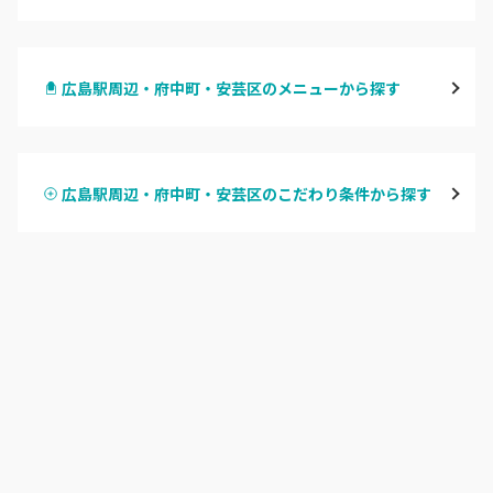
八丁堀・紙屋町
広島駅周辺・府中町・安芸区のメニューから探す
段原・皆実町・宇品
ハンドジェル
広島駅周辺・府中町・安芸区
広島駅周辺・府中町・安芸区のこだわり条件から探す
ハンドスカルプ
パラジェル
横川・舟入・西広島
ハンドケアカラー
フィルイン
井口・五日市・廿日市
フット
持ち込み OK
安佐南区・安佐北区
オフのみ
やり放題 あり
福山・尾道・三原