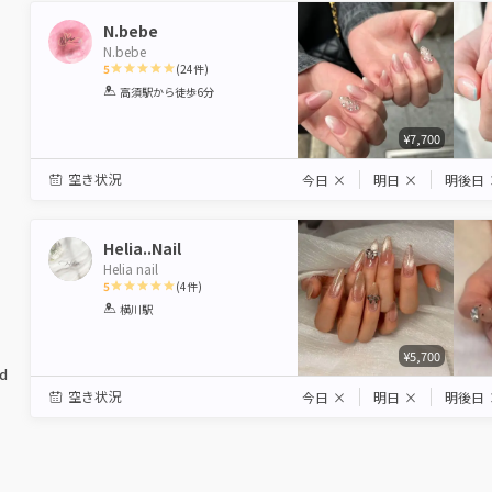
N.bebe
N.bebe
5
(
24
件)
1
2
3
4
5
高須駅
から徒歩6分
Star
Stars
Stars
Stars
Stars
¥7,700
空き状況
今日
×
明日
×
明後日
Helia..Nail
Helia nail
5
(
4
件)
1
2
3
4
5
横川駅
Star
Stars
Stars
Stars
Stars
¥5,700
ed
空き状況
今日
×
明日
×
明後日