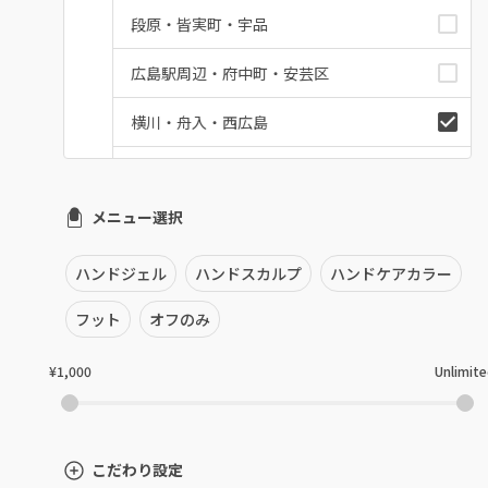
段原・皆実町・宇品
広島駅周辺・府中町・安芸区
横川・舟入・西広島
井口・五日市・廿日市
メニュー選択
安佐南区・安佐北区
福山・尾道・三原
ハンドジェル
ハンドスカルプ
ハンドケアカラー
呉・竹原・東広島
フット
オフのみ
三次・庄原
¥1,000
Unlimit
広島県その他
こだわり設定