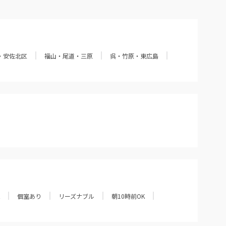
・安佐北区
福山・尾道・三原
呉・竹原・東広島
個室あり
リーズナブル
朝10時前OK