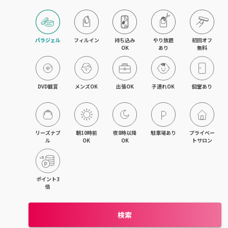
パラジェル
フィルイン
持ち込み

やり放題

初回オフ

OK
あり
無料
DVD観賞
メンズOK
出張OK
子連れOK
個室あり
リーズナブ
朝10時前
夜8時以降
駐車場あり
プライベー
ル
OK
OK
トサロン
ポイント3
倍
検索