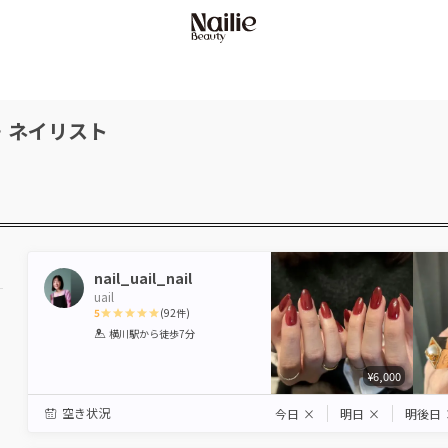
・ネイリスト
nail_uail_nail
uail
5
(
92
件)
1
2
3
4
5
横川駅
から徒歩7分
Star
Stars
Stars
Stars
Stars
¥6,000
空き状況
今日
×
明日
×
明後日