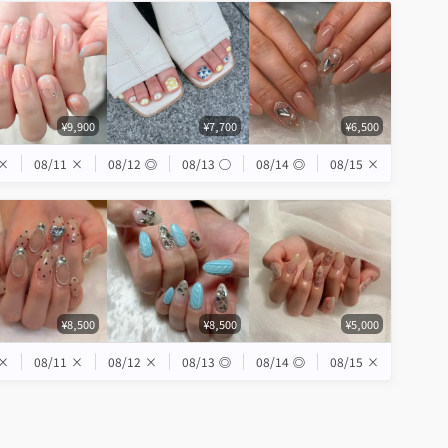
¥9,900
¥7,700
¥6,500
×
08/11
×
08/12
◎
08/13
◯
08/14
◎
08/15
×
¥8,500
¥8,500
¥5,000
×
08/11
×
08/12
×
08/13
◎
08/14
◎
08/15
×