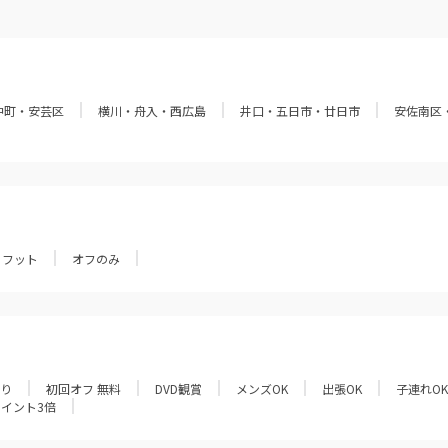
中町・安芸区
横川・舟入・西広島
井口・五日市・廿日市
安佐南区
フット
オフのみ
あり
初回オフ 無料
DVD観賞
メンズOK
出張OK
子連れOK
ポイント3倍