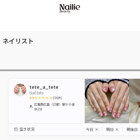
・ネイリスト
tete_a_tete
Nail-tete
4.9
(
36
件)
1
2
3
4
5
広電西広島（己斐）駅
から徒
歩2分
Star
Stars
Stars
Stars
Stars
空き状況
今日
×
明日
×
明後日