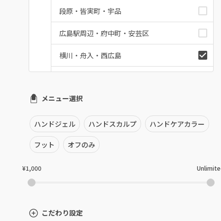
段原・皆実町・宇品
広島駅周辺・府中町・安芸区
横川・舟入・西広島
井口・五日市・廿日市
メニュー選択
安佐南区・安佐北区
福山・尾道・三原
ハンドジェル
ハンドスカルプ
ハンドケアカラー
呉・竹原・東広島
フット
オフのみ
三次・庄原
¥1,000
Unlimit
広島県その他
こだわり設定