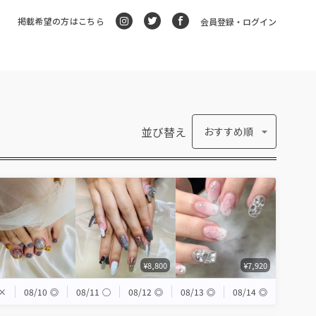
掲載希望の方はこちら
会員登録・ログイン
並び替え
おすすめ順
¥8,800
¥7,920
×
08/10
◎
08/11
◯
08/12
◎
08/13
◎
08/14
◎