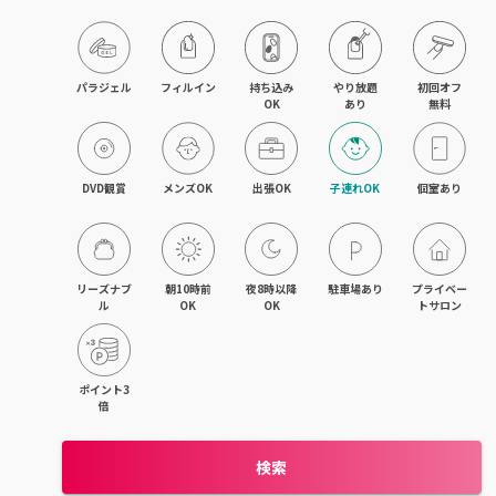
パラジェル
フィルイン
持ち込み

やり放題

初回オフ

OK
あり
無料
DVD観賞
メンズOK
出張OK
子連れOK
個室あり
リーズナブ
朝10時前
夜8時以降
駐車場あり
プライベー
ル
OK
OK
トサロン
ポイント3
倍
検索