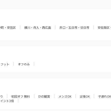
中町・安芸区
横川・舟入・西広島
井口・五日市・廿日市
安佐南区
フット
オフのみ
あり
初回オフ 無料
DVD観賞
メンズOK
出張OK
子連れOK
ポイント3倍