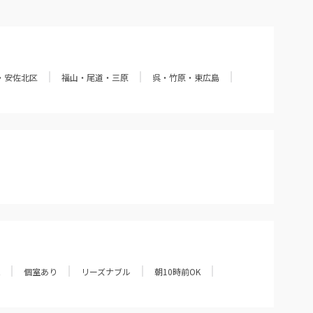
・安佐北区
福山・尾道・三原
呉・竹原・東広島
個室あり
リーズナブル
朝10時前OK