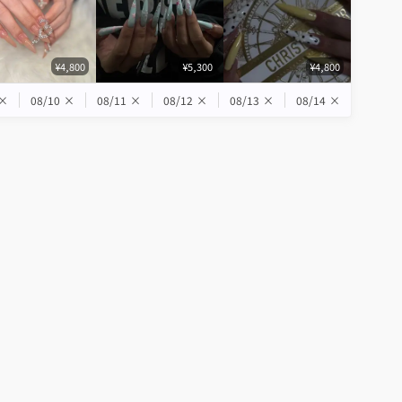
¥4,800
¥5,300
¥4,800
×
08/10
×
08/11
×
08/12
×
08/13
×
08/14
×