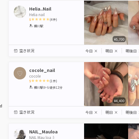
Helia..Nail
Helia nail
5
(
4
件)
1
2
3
4
5
横川駅
Star
Stars
Stars
Stars
Stars
¥5,700
空き状況
今日
×
明日
×
明後日
cocole_nail
cocole
5
(
1
件)
1
2
3
4
5
横川駅
から徒歩12分
Star
Stars
Stars
Stars
Stars
¥4,400
ed
空き状況
今日
×
明日
×
明後日
NAIL_Mauloa
NAIL Mau loa :)