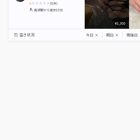
0
(
0
件)
1
2
3
4
5
高須駅
から徒歩10分
Star
Stars
Stars
Stars
Stars
¥5,300
空き状況
今日
×
明日
×
明後日