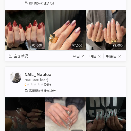
1
2
3
4
5
横川駅
から徒歩7分
Star
Stars
Stars
Stars
Stars
¥6,000
¥7,500
¥8,000
空き状況
今日
×
明日
×
明後日
×
NAIL_Mauloa
NAIL Mau loa :)
0
(
0
件)
1
2
3
4
5
高須駅
から徒歩10分
Star
Stars
Stars
Stars
Stars