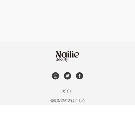
フット
持ち込み OK
安佐南区・安佐北区
オフのみ
やり放題 あり
福山・尾道・三原
初回オフ 無料
呉・竹原・東広島
DVD観賞
三次・庄原
メンズOK
ガイド
広島県その他
掲載希望の方はこちら
出張OK
利用規約
お問い合わせ
子連れOK
特定商取引法に基づく表記