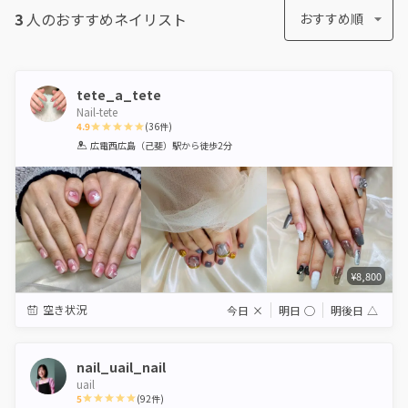
3
人のおすすめ
ネイリスト
おすすめ順
tete_a_tete
Nail-tete
4.9
(
36
件)
1
2
3
4
5
広電西広島（己斐）駅
から徒歩2分
Star
Stars
Stars
Stars
Stars
¥8,800
空き状況
今日
×
明日
◯
明後日
△
nail_uail_nail
uail
5
(
92
件)