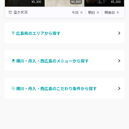
¥5,300
¥4,800
¥5,300
空き状況
今日
×
明日
×
明後日
×
広島県のエリアから探す
八丁堀・紙屋町
横川・舟入・西広島のメニューから探す
段原・皆実町・宇品
ハンドジェル
広島駅周辺・府中町・安芸区
横川・舟入・西広島のこだわり条件から探す
ハンドスカルプ
パラジェル
横川・舟入・西広島
ハンドケアカラー
フィルイン
井口・五日市・廿日市