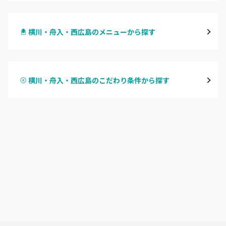
八丁堀・紙屋町
横川・舟入・西広島のメニューから探す
段原・皆実町・宇品
ハンドジェル
広島駅周辺・府中町・安芸区
横川・舟入・西広島のこだわり条件から探す
ハンドスカルプ
パラジェル
横川・舟入・西広島
ハンドケアカラー
フィルイン
井口・五日市・廿日市
フット
持ち込み OK
安佐南区・安佐北区
オフのみ
やり放題 あり
福山・尾道・三原