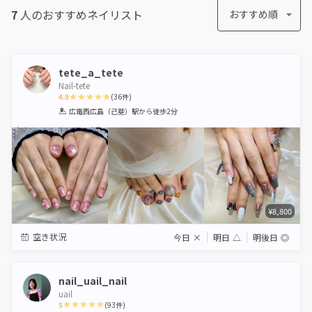
7
人のおすすめ
ネイリスト
おすすめ順
tete_a_tete
Nail-tete
4.9
(
36
件)
1
2
3
4
5
広電西広島（己斐）駅
から徒歩2分
Star
Stars
Stars
Stars
Stars
¥8,800
空き状況
今日
×
明日
△
明後日
◎
nail_uail_nail
uail
5
(
93
件)