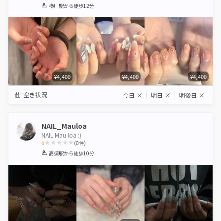
1
2
3
4
5
横川駅
から徒歩12分
Star
Stars
Stars
Stars
Stars
¥4,400
¥4,400
¥4,400
空き状況
今日
×
明日
×
明後日
×
NAIL_Mauloa
NAIL Mau loa :)
0
(
0
件)
1
2
3
4
5
高須駅
から徒歩10分
Star
Stars
Stars
Stars
Stars