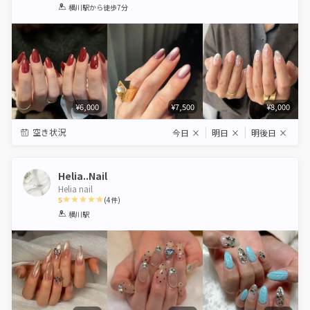
1
2
3
4
5
横川駅
から徒歩7分
Star
Stars
Stars
Stars
Stars
¥6,000
¥7,500
¥8,000
空き状況
今日
×
明日
×
明後日
×
Helia..Nail
Helia nail
5
(
4
件)
1
2
3
4
5
横川駅
Star
Stars
Stars
Stars
Stars