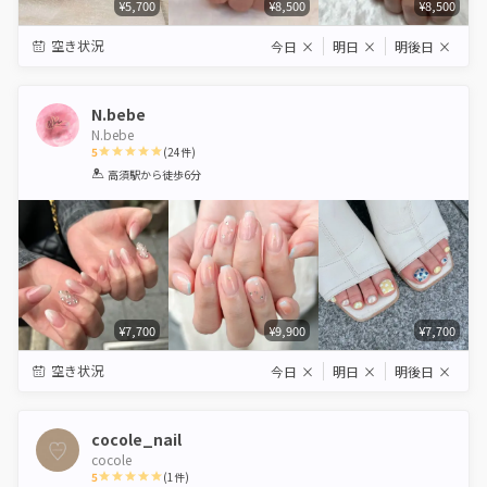
¥5,700
¥8,500
¥8,500
空き状況
今日
×
明日
×
明後日
×
N.bebe
N.bebe
5
(
24
件)
1
2
3
4
5
高須駅
から徒歩6分
Star
Stars
Stars
Stars
Stars
¥7,700
¥9,900
¥7,700
空き状況
今日
×
明日
×
明後日
×
cocole_nail
cocole
5
(
1
件)