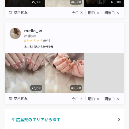
¥5,300
¥4,800
¥5,300
空き状況
今日
×
明日
×
明後日
×
mello_w
mellow.
5
(
9
件)
1
2
3
4
5
横川駅
から徒歩1分
Star
Stars
Stars
Stars
Stars
¥7,200
¥9,500
空き状況
今日
×
明日
×
明後日
×
広島県のエリアから探す