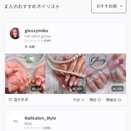
2
人のおすすめ
ネイリスト
おすすめ順
glossymiku
nail salon glossy
0
(
0
件)
1
2
3
4
5
呉駅
Star
Stars
Stars
Stars
Stars
¥9,000
¥6,000
¥6,000
空き状況
今日
×
明日
◎
明後日
◎
Nailsalon_Mylo
Mylo
0
(
0
件)