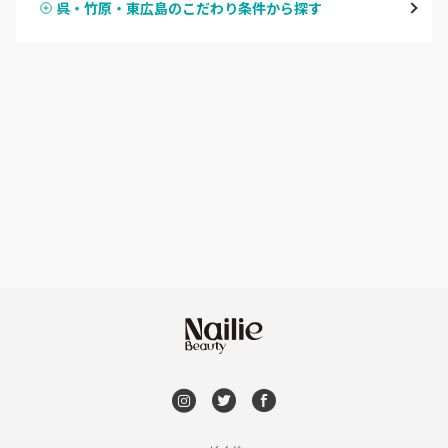
呉・竹原・東広島のこだわり条件から探す
ハンドスカルプ
パラジェル
横川・舟入・西広島
ハンドケアカラー
フィルイン
井口・五日市・廿日市
フット
持ち込み OK
安佐南区・安佐北区
オフのみ
やり放題 あり
福山・尾道・三原
初回オフ 無料
呉・竹原・東広島
DVD観賞
三次・庄原
メンズOK