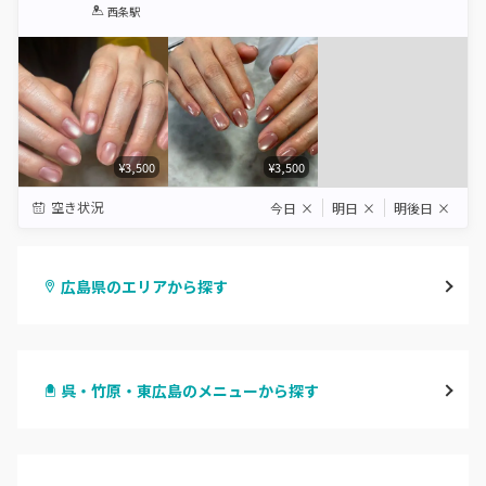
1
2
3
4
5
西条駅
Star
Stars
Stars
Stars
Stars
¥3,500
¥3,500
空き状況
今日
×
明日
×
明後日
×
広島県のエリアから探す
八丁堀・紙屋町
呉・竹原・東広島のメニューから探す
段原・皆実町・宇品
ハンドジェル
広島駅周辺・府中町・安芸区