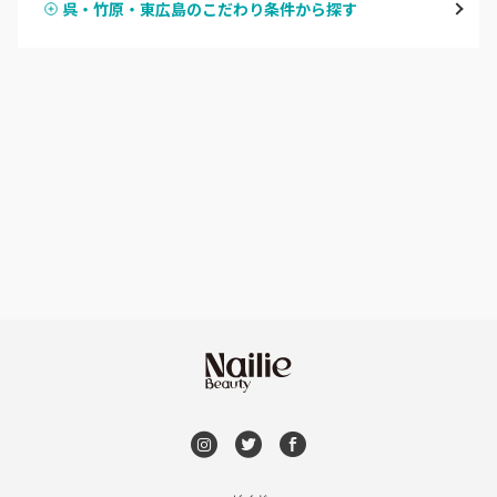
呉・竹原・東広島のこだわり条件から探す
ハンドスカルプ
パラジェル
横川・舟入・西広島
ハンドケアカラー
フィルイン
井口・五日市・廿日市
フット
持ち込み OK
安佐南区・安佐北区
オフのみ
やり放題 あり
福山・尾道・三原
初回オフ 無料
呉・竹原・東広島
DVD観賞
三次・庄原
メンズOK