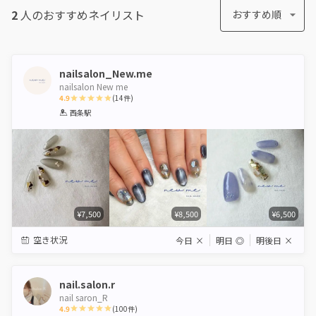
2
人のおすすめ
ネイリスト
おすすめ順
nailsalon_New.me
nailsalon New me
4.9
(
14
件)
1
2
3
4
5
西条駅
Star
Stars
Stars
Stars
Stars
¥7,500
¥8,500
¥6,500
空き状況
今日
×
明日
◎
明後日
×
nail.salon.r
nail saron_R
4.9
(
100
件)