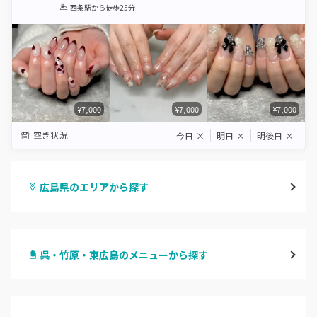
1
2
3
4
5
西条駅
から徒歩25分
Star
Stars
Stars
Stars
Stars
¥7,000
¥7,000
¥7,000
空き状況
今日
×
明日
×
明後日
×
広島県のエリアから探す
八丁堀・紙屋町
呉・竹原・東広島のメニューから探す
段原・皆実町・宇品
ハンドジェル
広島駅周辺・府中町・安芸区