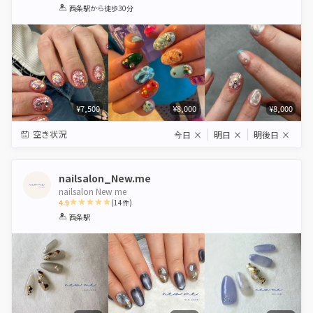
1
2
3
4
5
西条駅
から徒歩30分
Star
Stars
Stars
Stars
Stars
¥7,500
¥8,000
¥8,000
空き状況
今日
×
明日
×
明後日
×
nailsalon_New.me
nailsalon New me
4.9
(
14
件)
1
2
3
4
5
西条駅
Star
Stars
Stars
Stars
Stars