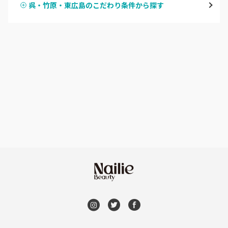
呉・竹原・東広島のこだわり条件から探す
ハンドスカルプ
パラジェル
横川・舟入・西広島
ハンドケアカラー
フィルイン
井口・五日市・廿日市
フット
持ち込み OK
安佐南区・安佐北区
オフのみ
やり放題 あり
福山・尾道・三原
初回オフ 無料
呉・竹原・東広島
DVD観賞
三次・庄原