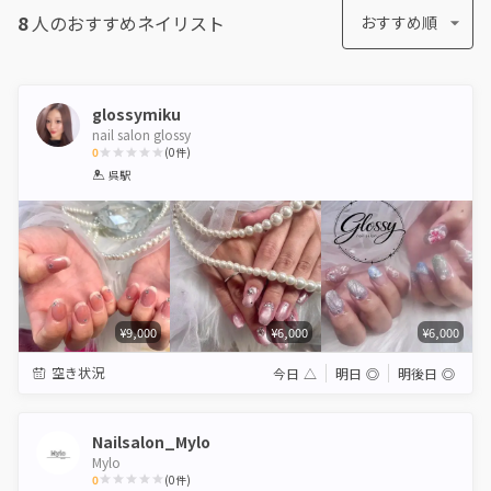
8
人のおすすめ
ネイリスト
おすすめ順
glossymiku
nail salon glossy
0
(
0
件)
1
2
3
4
5
呉駅
Star
Stars
Stars
Stars
Stars
¥9,000
¥6,000
¥6,000
空き状況
今日
△
明日
◎
明後日
◎
Nailsalon_Mylo
Mylo
0
(
0
件)