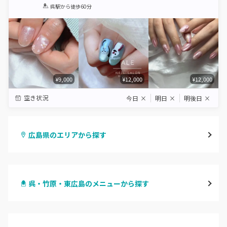
1
2
3
4
5
呉駅
から徒歩60分
Star
Stars
Stars
Stars
Stars
¥9,000
¥12,000
¥12,000
空き状況
今日
×
明日
×
明後日
×
広島県のエリアから探す
八丁堀・紙屋町
呉・竹原・東広島のメニューから探す
段原・皆実町・宇品
ハンドジェル
広島駅周辺・府中町・安芸区