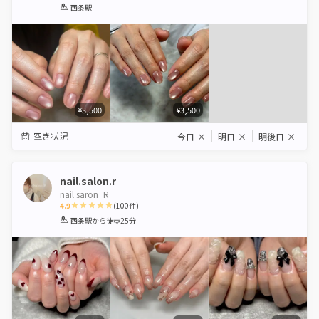
1
2
3
4
5
西条駅
Star
Stars
Stars
Stars
Stars
¥3,500
¥3,500
空き状況
今日
×
明日
×
明後日
×
nail.salon.r
nail saron_R
4.9
(
100
件)
1
2
3
4
5
西条駅
から徒歩25分
Star
Stars
Stars
Stars
Stars