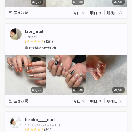
¥7,500
¥8,500
¥6,500
空き状況
今日
×
明日
×
明後日
△
Lier_nail
Lier nail
5
(
42
件)
1
2
3
4
5
西条駅
から徒歩10分
Star
Stars
Stars
Stars
Stars
¥8,500
¥8,500
¥8,500
空き状況
今日
×
明日
×
明後日
×
hiroko___nail
𝙽𝙰𝙸𝙻𝚂𝙰𝙻𝙾𝙽 𝚊𝚕𝚎 ｴｰﾙ
5
(
3
件)