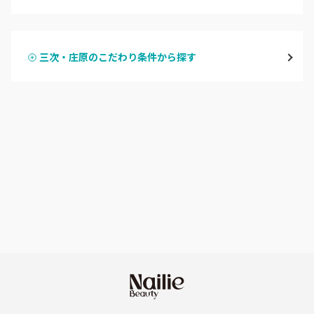
ハンドジェル
広島駅周辺・府中町・安芸区
三次・庄原のこだわり条件から探す
ハンドスカルプ
パラジェル
横川・舟入・西広島
ハンドケアカラー
フィルイン
井口・五日市・廿日市
フット
持ち込み OK
安佐南区・安佐北区
オフのみ
やり放題 あり
福山・尾道・三原
初回オフ 無料
呉・竹原・東広島