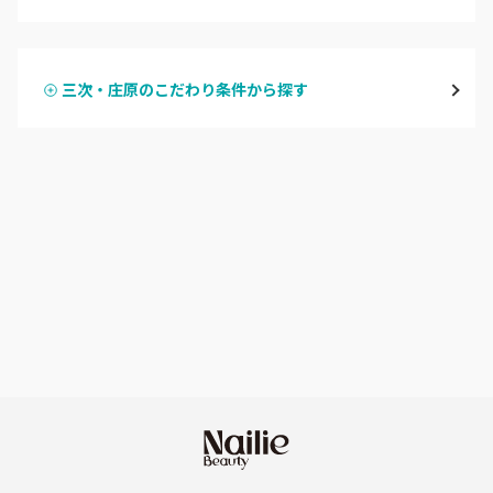
ハンドジェル
広島駅周辺・府中町・安芸区
三次・庄原のこだわり条件から探す
ハンドスカルプ
パラジェル
横川・舟入・西広島
ハンドケアカラー
フィルイン
井口・五日市・廿日市
フット
持ち込み OK
安佐南区・安佐北区
オフのみ
やり放題 あり
福山・尾道・三原
初回オフ 無料
呉・竹原・東広島