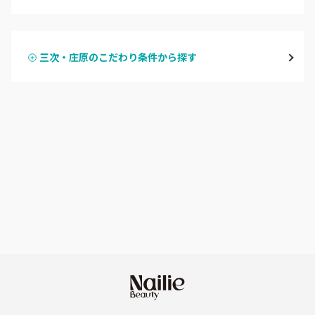
ハンドジェル
広島駅周辺・府中町・安芸区
三次・庄原のこだわり条件から探す
ハンドスカルプ
パラジェル
横川・舟入・西広島
ハンドケアカラー
フィルイン
井口・五日市・廿日市
フット
持ち込み OK
安佐南区・安佐北区
オフのみ
やり放題 あり
福山・尾道・三原
初回オフ 無料
呉・竹原・東広島