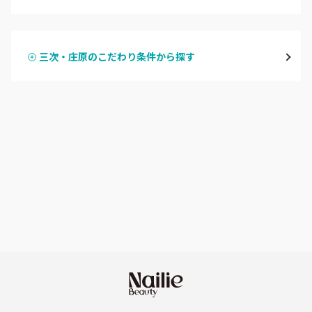
ハンドジェル
広島駅周辺・府中町・安芸区
三次・庄原のこだわり条件から探す
ハンドスカルプ
パラジェル
横川・舟入・西広島
ハンドケアカラー
フィルイン
井口・五日市・廿日市
フット
持ち込み OK
安佐南区・安佐北区
オフのみ
やり放題 あり
福山・尾道・三原
初回オフ 無料
呉・竹原・東広島