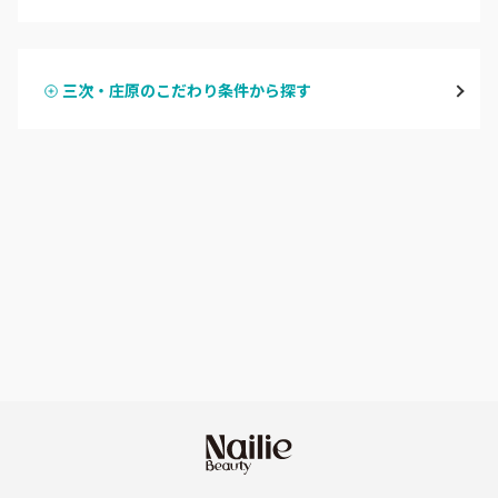
ハンドジェル
広島駅周辺・府中町・安芸区
三次・庄原のこだわり条件から探す
ハンドスカルプ
パラジェル
横川・舟入・西広島
ハンドケアカラー
フィルイン
井口・五日市・廿日市
フット
持ち込み OK
安佐南区・安佐北区
オフのみ
やり放題 あり
福山・尾道・三原
初回オフ 無料
呉・竹原・東広島