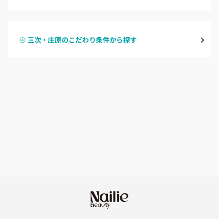
ハンドジェル
広島駅周辺・府中町・安芸区
三次・庄原のこだわり条件から探す
ハンドスカルプ
パラジェル
横川・舟入・西広島
ハンドケアカラー
フィルイン
井口・五日市・廿日市
フット
持ち込み OK
安佐南区・安佐北区
オフのみ
やり放題 あり
福山・尾道・三原
初回オフ 無料
呉・竹原・東広島