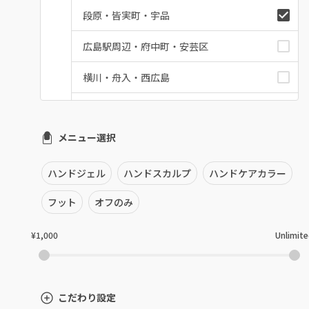
段原・皆実町・宇品
広島駅周辺・府中町・安芸区
横川・舟入・西広島
井口・五日市・廿日市
メニュー選択
安佐南区・安佐北区
福山・尾道・三原
ハンドジェル
ハンドスカルプ
ハンドケアカラー
呉・竹原・東広島
フット
オフのみ
三次・庄原
¥1,000
Unlimit
広島県その他
こだわり設定