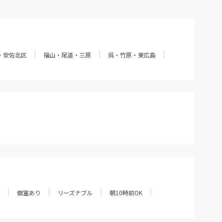
・安佐北区
福山・尾道・三原
呉・竹原・東広島
個室あり
リーズナブル
朝10時前OK