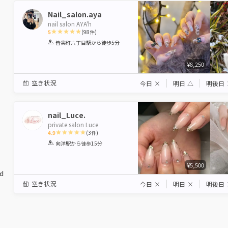
Nail_salon.aya
nail salon AYA'h
5
(
98
件)
1
2
3
4
5
皆実町六丁目駅
から徒歩5分
Star
Stars
Stars
Stars
Stars
¥8,250
空き状況
今日
×
明日
△
明後日
nail_Luce.
private salon Luce
4.9
(
3
件)
1
2
3
4
5
向洋駅
から徒歩15分
Star
Stars
Stars
Stars
Stars
¥5,500
ed
空き状況
今日
×
明日
×
明後日