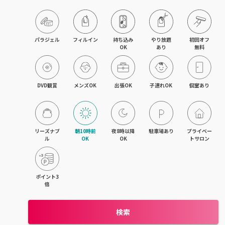
パラジェル
フィルイン
持ち込み

やり放題

初回オフ

OK
あり
無料
DVD観賞
メンズOK
出張OK
子連れOK
個室あり
リーズナブ
朝10時前
夜8時以降
駐車場あり
プライベー
ル
OK
OK
トサロン
ポイント3
倍
検索