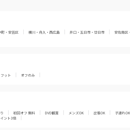
中町・安芸区
横川・舟入・西広島
井口・五日市・廿日市
安佐南区
フット
オフのみ
あり
初回オフ 無料
DVD観賞
メンズOK
出張OK
子連れOK
ポイント3倍