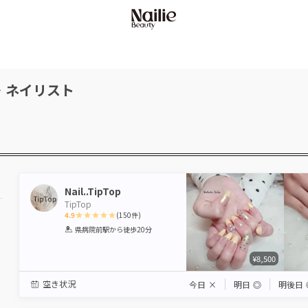
・ネイリスト
Nail..TipTop
TipTop
4.9
(
150
件)
1
2
3
4
5
県病院前駅
から徒歩20分
Star
Stars
Stars
Stars
Stars
¥8,500
空き状況
今日
×
明日
◎
明後日