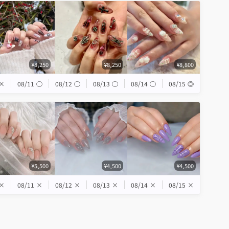
¥8,250
¥8,250
¥8,800
×
08/11
◯
08/12
◯
08/13
◯
08/14
◯
08/15
◎
¥5,500
¥4,500
¥4,500
×
08/11
×
08/12
×
08/13
×
08/14
×
08/15
×