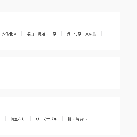
・安佐北区
福山・尾道・三原
呉・竹原・東広島
個室あり
リーズナブル
朝10時前OK