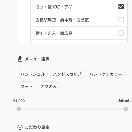
段原・皆実町・宇品
広島駅周辺・府中町・安芸区
横川・舟入・西広島
井口・五日市・廿日市
メニュー選択
安佐南区・安佐北区
福山・尾道・三原
ハンドジェル
ハンドスカルプ
ハンドケアカラー
呉・竹原・東広島
フット
オフのみ
三次・庄原
¥1,000
Unlimit
広島県その他
こだわり設定