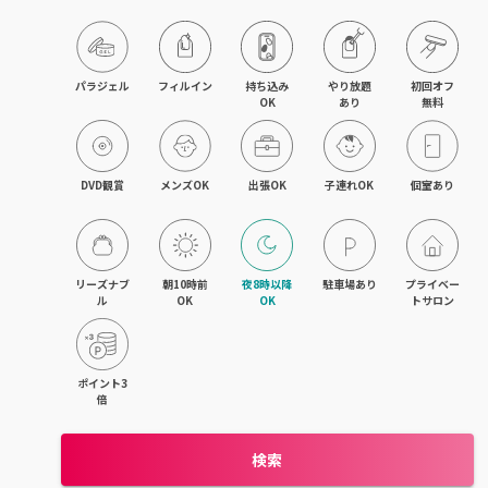
パラジェル
フィルイン
持ち込み

やり放題

初回オフ

OK
あり
無料
DVD観賞
メンズOK
出張OK
子連れOK
個室あり
リーズナブ
朝10時前
夜8時以降
駐車場あり
プライベー
ル
OK
OK
トサロン
ポイント3
倍
検索