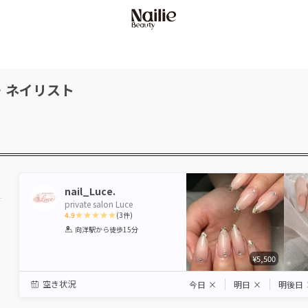
・ネイリスト
nail_Luce.
private salon Luce
4.9
(
3
件)
1
2
3
4
5
向洋駅
から徒歩15分
Star
Stars
Stars
Stars
Stars
¥5,500
空き状況
今日
×
明日
×
明後日