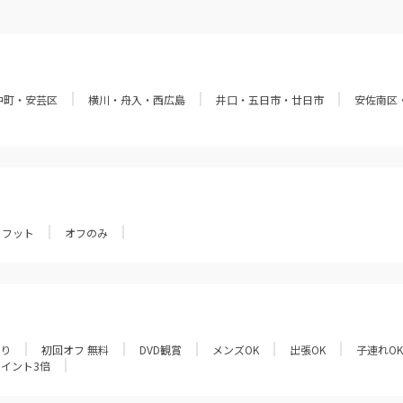
中町・安芸区
横川・舟入・西広島
井口・五日市・廿日市
安佐南区
フット
オフのみ
あり
初回オフ 無料
DVD観賞
メンズOK
出張OK
子連れOK
ポイント3倍