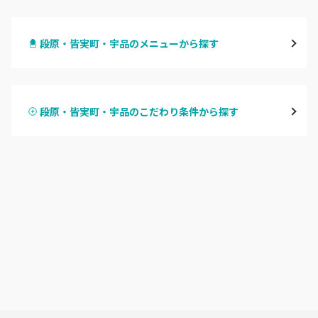
八丁堀・紙屋町
段原・皆実町・宇品のメニューから探す
段原・皆実町・宇品
ハンドジェル
広島駅周辺・府中町・安芸区
段原・皆実町・宇品のこだわり条件から探す
ハンドスカルプ
パラジェル
横川・舟入・西広島
ハンドケアカラー
フィルイン
井口・五日市・廿日市
フット
持ち込み OK
安佐南区・安佐北区
オフのみ
やり放題 あり
福山・尾道・三原