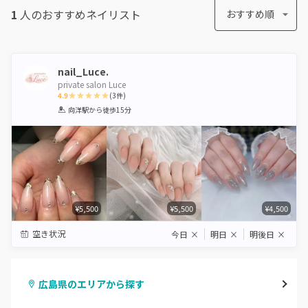
1
人のおすすめ
ネイリスト
おすすめ順
nail_Luce.
private salon Luce
4.9
(
3
件)
1
2
3
4
5
向洋駅
から徒歩15分
Star
Stars
Stars
Stars
Stars
¥5,500
¥5,500
¥4,500
空き状況
今日
×
明日
×
明後日
×
広島県のエリアから探す