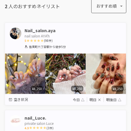
2
人のおすすめ
ネイリスト
おすすめ順
Nail_salon.aya
nail salon AYA'h
5
(
98
件)
1
2
3
4
5
皆実町六丁目駅
から徒歩5分
Star
Stars
Stars
Stars
Stars
¥8,250
¥8,250
¥8,250
空き状況
今日
△
明日
×
明後日
△
nail_Luce.
private salon Luce
4.9
(
3
件)