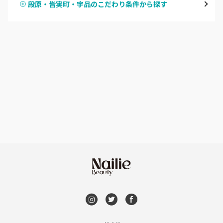
段原・皆実町・宇品のこだわり条件から探す
ハンドスカルプ
パラジェル
横川・舟入・西広島
ハンドケアカラー
フィルイン
井口・五日市・廿日市
フット
持ち込み OK
安佐南区・安佐北区
オフのみ
やり放題 あり
福山・尾道・三原
初回オフ 無料
呉・竹原・東広島
DVD観賞
三次・庄原
メンズOK