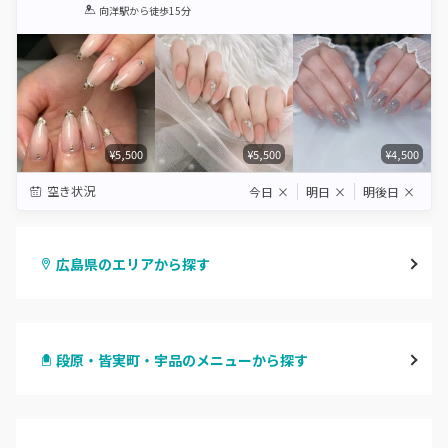
1
2
3
4
5
向洋駅
から徒歩15分
Star
Stars
Stars
Stars
Stars
¥5,500
¥5,500
¥4,500
空き状況
今日
×
明日
×
明後日
×
広島県のエリアから探す
八丁堀・紙屋町
段原・皆実町・宇品のメニューから探す
段原・皆実町・宇品
ハンドジェル
広島駅周辺・府中町・安芸区