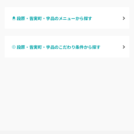
八丁堀・紙屋町
段原・皆実町・宇品のメニューから探す
段原・皆実町・宇品
ハンドジェル
広島駅周辺・府中町・安芸区
段原・皆実町・宇品のこだわり条件から探す
ハンドスカルプ
パラジェル
横川・舟入・西広島
ハンドケアカラー
フィルイン
井口・五日市・廿日市
フット
持ち込み OK
安佐南区・安佐北区
オフのみ
やり放題 あり
福山・尾道・三原