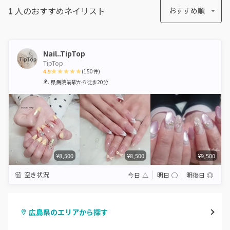
1
人のおすすめ
ネイリスト
おすすめ順
Nail..TipTop
TipTop
4.9
(
150
件)
1
2
3
4
5
県病院前駅
から徒歩20分
Star
Stars
Stars
Stars
Stars
¥8,500
¥8,500
¥9,500
空き状況
今日
△
明日
◯
明後日
◎
広島県のエリアから探す