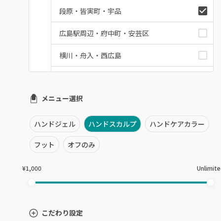
段原・皆実町・宇品
広島駅周辺・府中町・安芸区
横川・舟入・西広島
井口・五日市・廿日市
メニュー選択
安佐南区・安佐北区
福山・尾道・三原
ハンドジェル
ハンドスカルプ
ハンドケアカラー
呉・竹原・東広島
フット
オフのみ
三次・庄原
¥1,000
Unlimit
広島県その他
こだわり設定