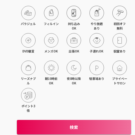
パラジェル
フィルイン
持ち込み

やり放題

初回オフ

OK
あり
無料
DVD観賞
メンズOK
出張OK
子連れOK
個室あり
リーズナブ
朝10時前
夜8時以降
駐車場あり
プライベー
ル
OK
OK
トサロン
ポイント3
倍
検索