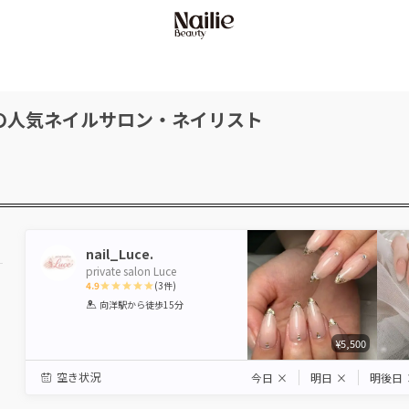
の人気ネイルサロン・ネイリスト
nail_Luce.
private salon Luce
4.9
(
3
件)
1
2
3
4
5
向洋駅
から徒歩15分
Star
Stars
Stars
Stars
Stars
¥5,500
空き状況
今日
×
明日
×
明後日