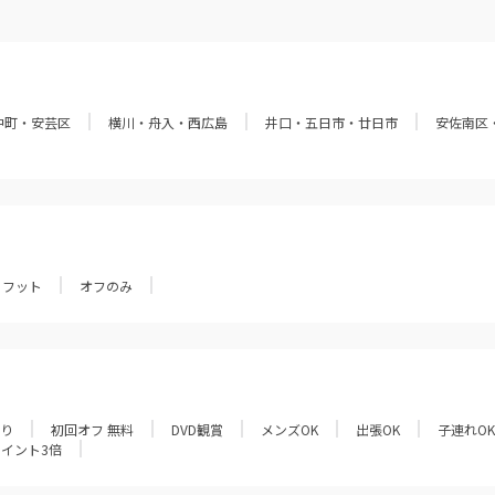
中町・安芸区
横川・舟入・西広島
井口・五日市・廿日市
安佐南区
フット
オフのみ
あり
初回オフ 無料
DVD観賞
メンズOK
出張OK
子連れOK
ポイント3倍