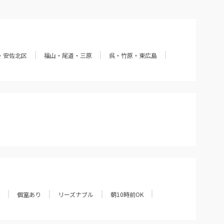
・安佐北区
福山・尾道・三原
呉・竹原・東広島
個室あり
リーズナブル
朝10時前OK