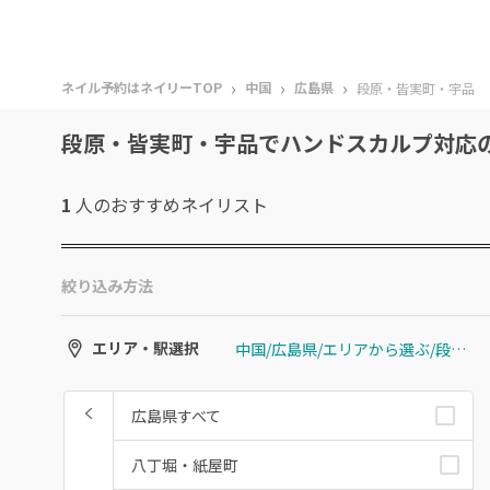
›
›
›
ネイル予約はネイリーTOP
中国
広島県
段原・皆実町・宇品
段原・皆実町・宇品でハンドスカルプ対応
1
人のおすすめ
ネイリスト
絞り込み方法
中国/広島県/エリアから選ぶ/段原・皆実町・宇品
エリア・駅選択
広島県すべて
八丁堀・紙屋町