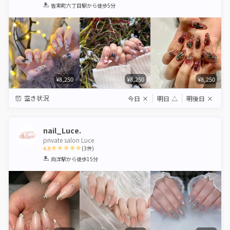
1
2
3
4
5
皆実町六丁目駅
から徒歩5分
Star
Stars
Stars
Stars
Stars
¥8,250
¥8,250
¥8,250
空き状況
今日
×
明日
△
明後日
×
nail_Luce.
private salon Luce
4.9
(
3
件)
1
2
3
4
5
向洋駅
から徒歩15分
Star
Stars
Stars
Stars
Stars