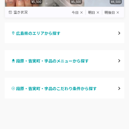
¥5,500
¥5,500
¥4,500
空き状況
今日
×
明日
×
明後日
×
広島県のエリアから探す
八丁堀・紙屋町
段原・皆実町・宇品のメニューから探す
段原・皆実町・宇品
ハンドジェル
広島駅周辺・府中町・安芸区
段原・皆実町・宇品のこだわり条件から探す
ハンドスカルプ
パラジェル
横川・舟入・西広島
ハンドケアカラー
フィルイン
井口・五日市・廿日市