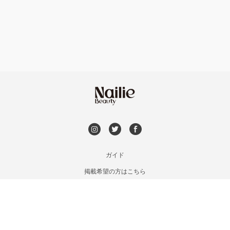
フット
持ち込み OK
安佐南区・安佐北区
オフのみ
やり放題 あり
福山・尾道・三原
初回オフ 無料
呉・竹原・東広島
DVD観賞
三次・庄原
メンズOK
ガイド
広島県その他
掲載希望の方はこちら
出張OK
利用規約
お問い合わせ
子連れOK
特定商取引法に基づく表記