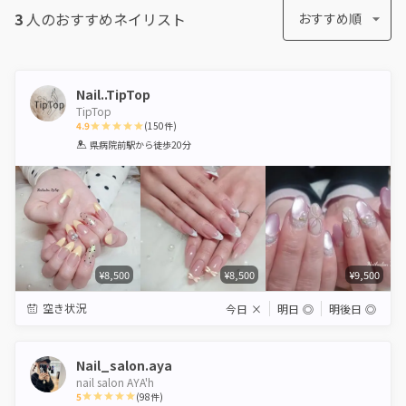
3
人のおすすめ
ネイリスト
おすすめ順
Nail..TipTop
TipTop
4.9
(
150
件)
1
2
3
4
5
県病院前駅
から徒歩20分
Star
Stars
Stars
Stars
Stars
¥8,500
¥8,500
¥9,500
空き状況
今日
×
明日
◎
明後日
◎
Nail_salon.aya
nail salon AYA'h
5
(
98
件)