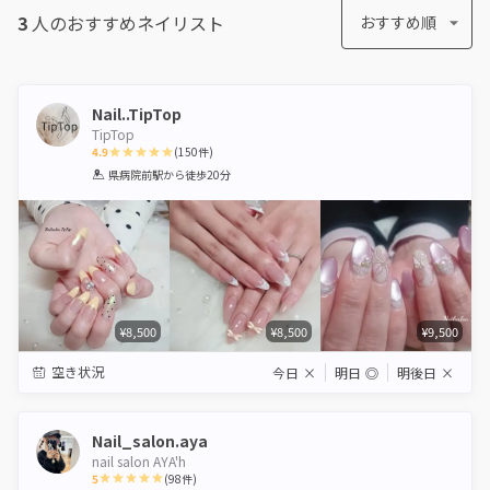
3
人のおすすめ
ネイリスト
おすすめ順
Nail..TipTop
TipTop
4.9
(
150
件)
1
2
3
4
5
県病院前駅
から徒歩20分
Star
Stars
Stars
Stars
Stars
¥8,500
¥8,500
¥9,500
空き状況
今日
×
明日
◎
明後日
×
Nail_salon.aya
nail salon AYA'h
5
(
98
件)