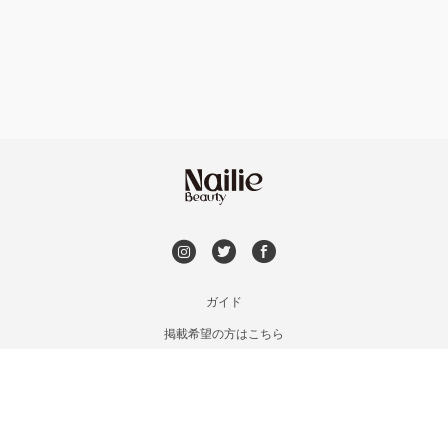
フット
持ち込み OK
安佐南区・安佐北区
オフのみ
やり放題 あり
福山・尾道・三原
初回オフ 無料
呉・竹原・東広島
DVD観賞
三次・庄原
メンズOK
ガイド
広島県その他
掲載希望の方はこちら
出張OK
利用規約
お問い合わせ
子連れOK
特定商取引法に基づく表記