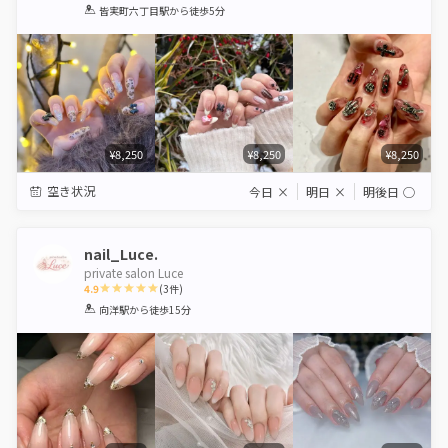
1
2
3
4
5
皆実町六丁目駅
から徒歩5分
Star
Stars
Stars
Stars
Stars
¥8,250
¥8,250
¥8,250
空き状況
今日
×
明日
×
明後日
◯
nail_Luce.
private salon Luce
4.9
(
3
件)
1
2
3
4
5
向洋駅
から徒歩15分
Star
Stars
Stars
Stars
Stars