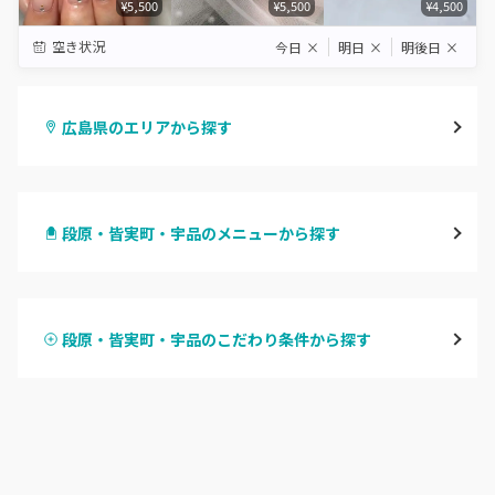
¥5,500
¥5,500
¥4,500
空き状況
今日
×
明日
×
明後日
×
広島県のエリアから探す
八丁堀・紙屋町
段原・皆実町・宇品のメニューから探す
段原・皆実町・宇品
ハンドジェル
広島駅周辺・府中町・安芸区
段原・皆実町・宇品のこだわり条件から探す
ハンドスカルプ
パラジェル
横川・舟入・西広島
ハンドケアカラー
フィルイン
井口・五日市・廿日市