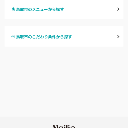
鳥取市のメニューから探す
倉吉・三朝
ハンドジェル
米子・境港・大山
鳥取市のこだわり条件から探す
ハンドスカルプ
パラジェル
鳥取県その他
ハンドケアカラー
フィルイン
フット
持ち込み OK
オフのみ
やり放題 あり
初回オフ 無料