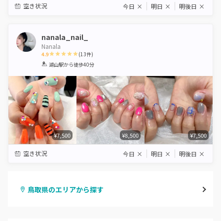
空き状況
今日
×
明日
×
明後日
×
nanala_nail_
Nanala
4.9
(
13
件)
1
2
3
4
5
湖山駅
から徒歩40分
Star
Stars
Stars
Stars
Stars
¥7,500
¥8,500
¥7,500
空き状況
今日
×
明日
×
明後日
×
鳥取県のエリアから探す
鳥取市