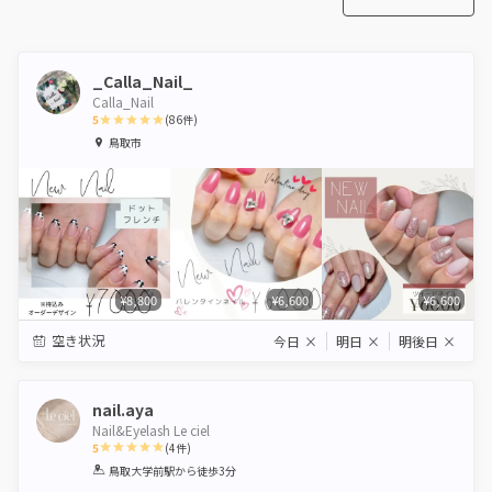
_Calla_Nail_
Calla_Nail
5
(
86
件)
1
2
3
4
5
鳥取市
Star
Stars
Stars
Stars
Stars
¥8,800
¥6,600
¥6,600
空き状況
今日
×
明日
×
明後日
×
nail.aya
Nail&Eyelash Le ciel
5
(
4
件)
1
2
3
4
5
鳥取大学前駅
から徒歩3分
Star
Stars
Stars
Stars
Stars