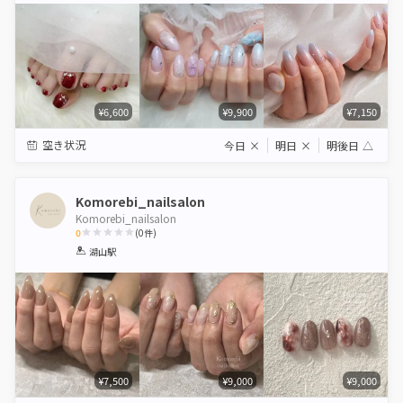
¥6,600
¥9,900
¥7,150
空き状況
今日
×
明日
×
明後日
△
Komorebi_nailsalon
Komorebi_nailsalon
0
(
0
件)
1
2
3
4
5
湖山駅
Star
Stars
Stars
Stars
Stars
¥7,500
¥9,000
¥9,000