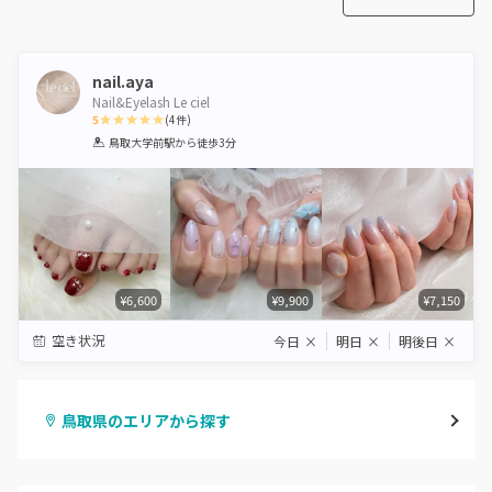
nail.aya
Nail&Eyelash Le ciel
5
(
4
件)
1
2
3
4
5
鳥取大学前駅
から徒歩3分
Star
Stars
Stars
Stars
Stars
¥6,600
¥9,900
¥7,150
空き状況
今日
×
明日
×
明後日
×
鳥取県のエリアから探す
鳥取市