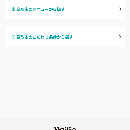
鳥取市のメニューから探す
倉吉・三朝
ハンドジェル
米子・境港・大山
鳥取市のこだわり条件から探す
ハンドスカルプ
パラジェル
鳥取県その他
ハンドケアカラー
フィルイン
フット
持ち込み OK
オフのみ
やり放題 あり
初回オフ 無料