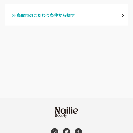
米子・境港・大山
鳥取市のこだわり条件から探す
ハンドスカルプ
パラジェル
鳥取県その他
ハンドケアカラー
フィルイン
フット
持ち込み OK
オフのみ
やり放題 あり
初回オフ 無料
DVD観賞