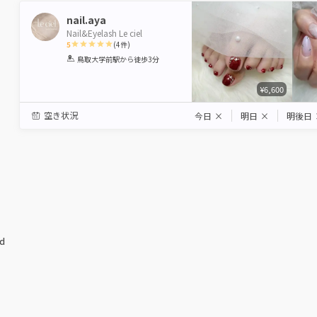
nail.aya
Nail&Eyelash Le ciel
5
(
4
件)
1
2
3
4
5
鳥取大学前駅
から徒歩3分
Star
Stars
Stars
Stars
Stars
¥6,600
空き状況
今日
×
明日
×
明後日
ed