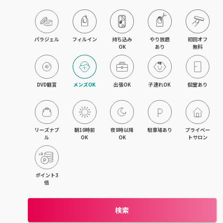
パラジェル
フィルイン
持ち込み

やり放題

初回オフ

OK
あり
無料
DVD観賞
メンズOK
出張OK
子連れOK
個室あり
リーズナブ
朝10時前
夜8時以降
駐車場あり
プライベー
ル
OK
OK
トサロン
ポイント3
倍
検索