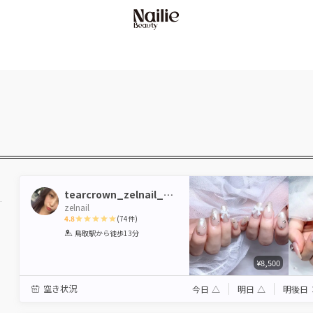
tearcrown_zelnail_mina
zelnail
4.8
(
74
件)
1
2
3
4
5
鳥取駅
から徒歩13分
Star
Stars
Stars
Stars
Stars
¥8,500
空き状況
今日
△
明日
△
明後日