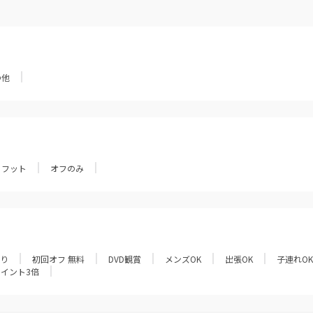
の他
フット
オフのみ
あり
初回オフ 無料
DVD観賞
メンズOK
出張OK
子連れOK
ポイント3倍