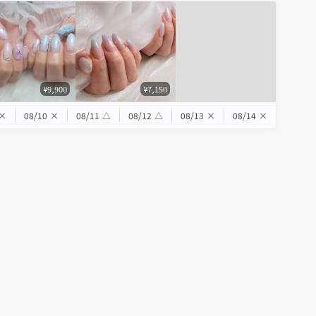
¥9,900
¥7,150
×
08/10
×
08/11
△
08/12
△
08/13
×
08/14
×