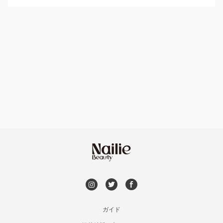
パラジェル
鳥取県その他
ハンドケアカラー
フィルイン
フット
持ち込み OK
オフのみ
やり放題 あり
初回オフ 無料
DVD観賞
メンズOK
ガイド