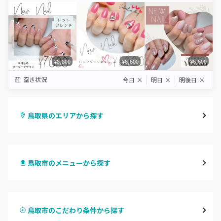
¥8,800
¥6,600
¥6,600
空き状況
今日
×
明日
×
明後日
×
鳥取県のエリアから探す
鳥取市
鳥取市のメニューから探す
倉吉・三朝
ハンドジェル
米子・境港・大山
鳥取市のこだわり条件から探す
ハンドスカルプ