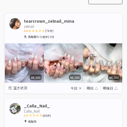
tearcrown_zelnail_mina
zelnail
4.8
(
74
件)
1
2
3
4
5
鳥取駅
から徒歩13分
Star
Stars
Stars
Stars
Stars
¥8,500
¥8,500
¥8,500
空き状況
今日
×
明日
△
明後日
△
_Calla_Nail_
Calla_Nail
5
(
86
件)
1
2
3
4
5
鳥取市
Star
Stars
Stars
Stars
Stars