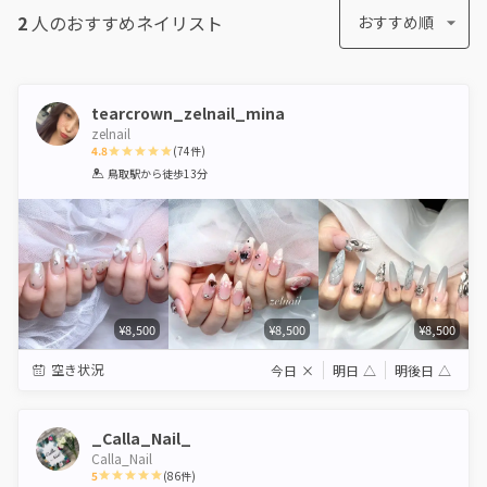
2
人のおすすめ
ネイリスト
おすすめ順
tearcrown_zelnail_mina
zelnail
4.8
(
74
件)
1
2
3
4
5
鳥取駅
から徒歩13分
Star
Stars
Stars
Stars
Stars
¥8,500
¥8,500
¥8,500
空き状況
今日
×
明日
△
明後日
△
_Calla_Nail_
Calla_Nail
5
(
86
件)