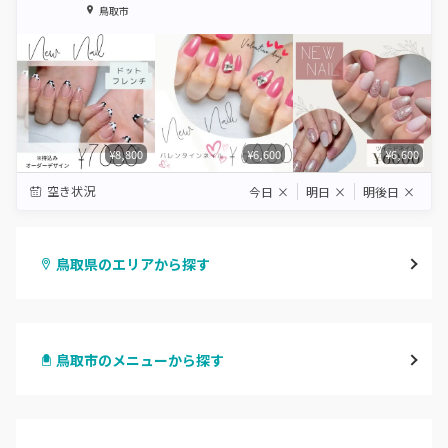
1
2
3
4
5
鳥取市
Star
Stars
Stars
Stars
Stars
¥8,800
¥6,600
¥6,600
空き状況
今日
×
明日
×
明後日
×
鳥取県のエリアから探す
鳥取市
鳥取市のメニューから探す
倉吉・三朝
ハンドジェル
米子・境港・大山