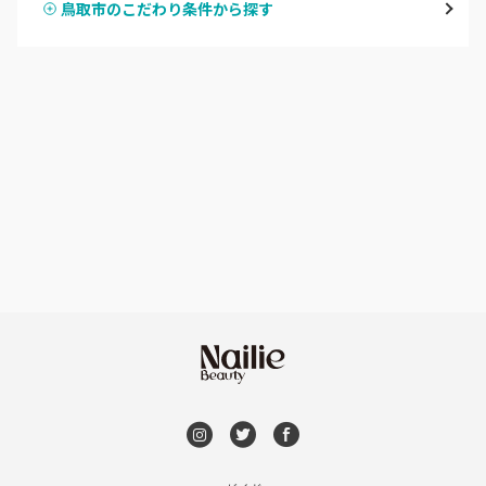
鳥取市のこだわり条件から探す
ハンドスカルプ
パラジェル
鳥取県その他
ハンドケアカラー
フィルイン
フット
持ち込み OK
オフのみ
やり放題 あり
初回オフ 無料
DVD観賞
メンズOK