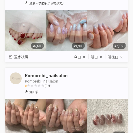
1
2
3
4
5
鳥取大学前駅
から徒歩3分
Star
Stars
Stars
Stars
Stars
¥6,600
¥9,900
¥7,150
空き状況
今日
×
明日
×
明後日
×
Komorebi_nailsalon
Komorebi_nailsalon
0
(
0
件)
1
2
3
4
5
湖山駅
Star
Stars
Stars
Stars
Stars