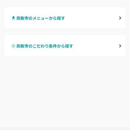
鳥取市
鳥取市のメニューから探す
倉吉・三朝
ハンドジェル
米子・境港・大山
鳥取市のこだわり条件から探す
ハンドスカルプ
パラジェル
鳥取県その他
ハンドケアカラー
フィルイン
フット
持ち込み OK
オフのみ
やり放題 あり