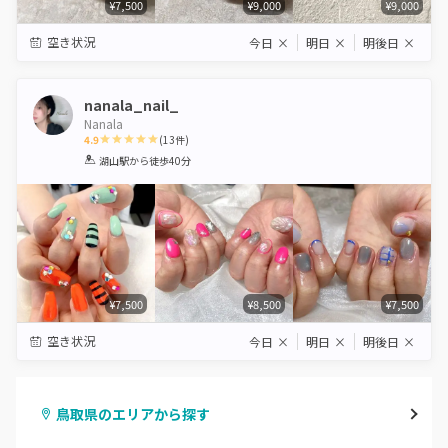
¥7,500
¥9,000
¥9,000
空き状況
今日
×
明日
×
明後日
×
nanala_nail_
Nanala
4.9
(
13
件)
1
2
3
4
5
湖山駅
から徒歩40分
Star
Stars
Stars
Stars
Stars
¥7,500
¥8,500
¥7,500
空き状況
今日
×
明日
×
明後日
×
鳥取県のエリアから探す