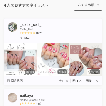
4
人のおすすめ
ネイリスト
おすすめ順
_Calla_Nail_
Calla_Nail
5
(
86
件)
1
2
3
4
5
鳥取市
Star
Stars
Stars
Stars
Stars
¥8,800
¥6,600
¥6,600
空き状況
今日
×
明日
×
明後日
×
nail.aya
Nail&Eyelash Le ciel
5
(
4
件)