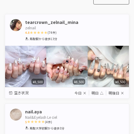
tearcrown_zelnail_mina
zelnail
4.8
(
74
件)
1
2
3
4
5
鳥取駅
から徒歩13分
Star
Stars
Stars
Stars
Stars
¥8,500
¥8,500
¥8,500
空き状況
今日
×
明日
△
明後日
×
nail.aya
Nail&Eyelash Le ciel
5
(
4
件)
1
2
3
4
5
鳥取大学前駅
から徒歩3分
Star
Stars
Stars
Stars
Stars