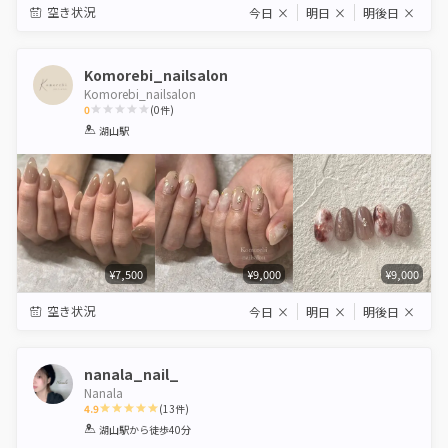
空き状況
今日
×
明日
×
明後日
×
Komorebi_nailsalon
Komorebi_nailsalon
0
(
0
件)
1
2
3
4
5
湖山駅
Star
Stars
Stars
Stars
Stars
¥7,500
¥9,000
¥9,000
空き状況
今日
×
明日
×
明後日
×
nanala_nail_
Nanala
4.9
(
13
件)
1
2
3
4
5
湖山駅
から徒歩40分
Star
Stars
Stars
Stars
Stars