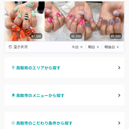
¥7,500
¥8,500
¥7,500
空き状況
今日
×
明日
×
明後日
×
鳥取県のエリアから探す
鳥取市
鳥取市のメニューから探す
倉吉・三朝
ハンドジェル
米子・境港・大山
鳥取市のこだわり条件から探す
ハンドスカルプ