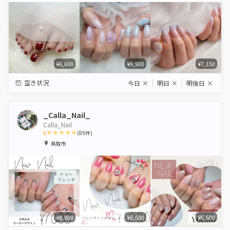
¥6,600
¥9,900
¥7,150
空き状況
今日
×
明日
×
明後日
×
_Calla_Nail_
Calla_Nail
5
(
86
件)
1
2
3
4
5
鳥取市
Star
Stars
Stars
Stars
Stars
¥8,800
¥6,600
¥6,600