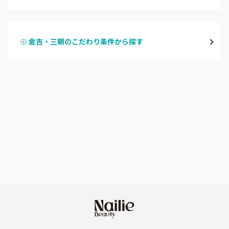
ハンドジェル
米子・境港・大山
倉吉・三朝のこだわり条件から探す
ハンドスカルプ
パラジェル
鳥取県その他
ハンドケアカラー
フィルイン
フット
持ち込み OK
オフのみ
やり放題 あり
初回オフ 無料