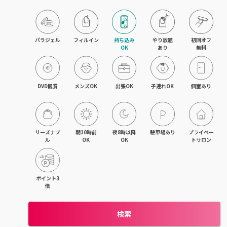
パラジェル
フィルイン
持ち込み

やり放題

初回オフ

OK
あり
無料
DVD観賞
メンズOK
出張OK
子連れOK
個室あり
リーズナブ
朝10時前
夜8時以降
駐車場あり
プライベー
ル
OK
OK
トサロン
ポイント3
倍
検索