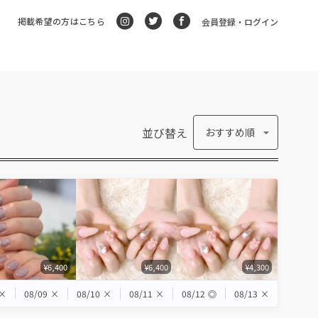
掲載希望の方はこちら
会員登録・ログイン
並び替え
おすすめ順
¥6,400
¥6,400
¥4,300
×
08/09
×
08/10
×
08/11
×
08/12
◎
08/13
×