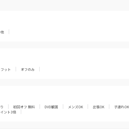
の他
フット
オフのみ
あり
初回オフ 無料
DVD観賞
メンズOK
出張OK
子連れOK
ポイント3倍