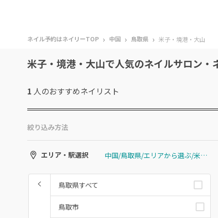
›
›
›
ネイル予約はネイリーTOP
中国
鳥取県
米子・境港・大山
米子・境港・大山で人気のネイルサロン・
1
人のおすすめ
ネイリスト
絞り込み方法
中国/鳥取県/エリアから選ぶ/米子・境港・大山
エリア・駅選択
鳥取県すべて
鳥取市