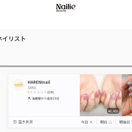
ネイリスト
HARENInail
SAKU
0
(
0
件)
1
2
3
4
5
後藤駅
から徒歩19分
Star
Stars
Stars
Stars
Stars
¥6,400
空き状況
今日
×
明日
△
明後日