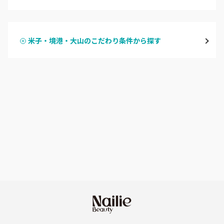
ハンドジェル
米子・境港・大山
米子・境港・大山のこだわり条件から探す
ハンドスカルプ
パラジェル
鳥取県その他
ハンドケアカラー
フィルイン
フット
持ち込み OK
オフのみ
やり放題 あり
初回オフ 無料