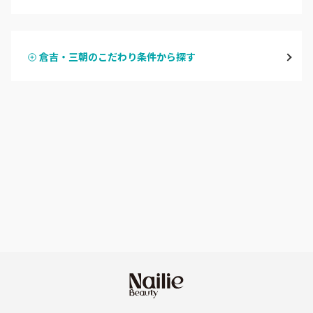
ハンドジェル
米子・境港・大山
倉吉・三朝のこだわり条件から探す
ハンドスカルプ
パラジェル
鳥取県その他
ハンドケアカラー
フィルイン
フット
持ち込み OK
オフのみ
やり放題 あり
初回オフ 無料