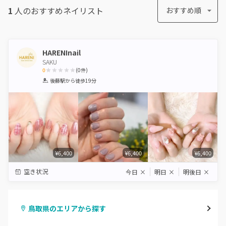
1
人のおすすめ
ネイリスト
おすすめ順
HARENInail
SAKU
0
(
0
件)
1
2
3
4
5
後藤駅
から徒歩19分
Star
Stars
Stars
Stars
Stars
¥6,400
¥6,400
¥6,400
空き状況
今日
×
明日
×
明後日
×
鳥取県のエリアから探す