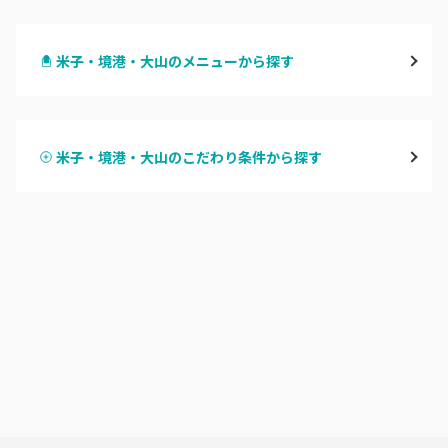
鳥取市
米子・境港・大山のメニューから探す
倉吉・三朝
ハンドジェル
米子・境港・大山
米子・境港・大山のこだわり条件から探す
ハンドスカルプ
パラジェル
鳥取県その他
ハンドケアカラー
フィルイン
フット
持ち込み OK
オフのみ
やり放題 あり