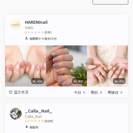
HARENInail
SAKU
0
(
0
件)
1
2
3
4
5
後藤駅
から徒歩19分
Star
Stars
Stars
Stars
Stars
¥6,400
¥6,400
¥6,400
空き状況
今日
×
明日
×
明後日
×
_Calla_Nail_
Calla_Nail
5
(
86
件)
1
2
3
4
5
鳥取市
Star
Stars
Stars
Stars
Stars