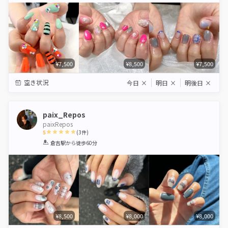
¥7,500
¥8,500
¥7,500
空き状況
今日
×
明日
×
明後日
×
paix_Repos
paixRepos
5
(
3
件)
1
2
3
4
5
倉吉駅
から徒歩60分
Star
Stars
Stars
Stars
Stars
¥8,500
¥8,000
¥8,000