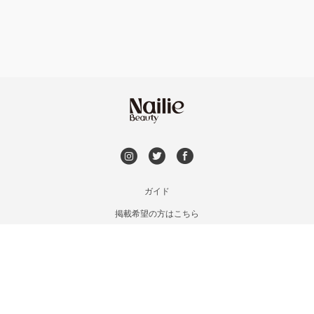
持ち込み OK
オフのみ
やり放題 あり
初回オフ 無料
DVD観賞
メンズOK
ガイド
掲載希望の方はこちら
出張OK
利用規約
お問い合わせ
子連れOK
特定商取引法に基づく表記
プライバシーポリシー