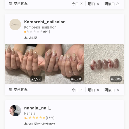
空き状況
今日
×
明日
×
明後日
△
Komorebi_nailsalon
Komorebi_nailsalon
0
(
0
件)
1
2
3
4
5
湖山駅
Star
Stars
Stars
Stars
Stars
¥7,500
¥9,000
¥9,000
空き状況
今日
×
明日
×
明後日
×
nanala_nail_
Nanala
4.9
(
13
件)
1
2
3
4
5
湖山駅
から徒歩40分
Star
Stars
Stars
Stars
Stars