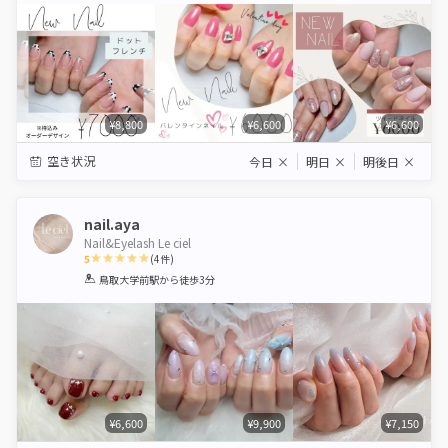
¥8,800
¥6,600
¥6,600
空き状況
今日
×
明日
×
明後日
×
nail.aya
Nail&Eyelash Le ciel
5
(
4
件)
1
2
3
4
5
鳥取大学前駅
から徒歩3分
Star
Stars
Stars
Stars
Stars
¥6,600
¥9,900
¥7,150