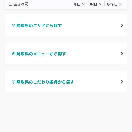
空き状況
今日
×
明日
×
明後日
×
鳥取県のエリアから探す
鳥取市
鳥取県のメニューから探す
倉吉・三朝
ハンドジェル
米子・境港・大山
鳥取県のこだわり条件から探す
ハンドスカルプ
パラジェル
鳥取県その他
ハンドケアカラー
フィルイン
フット