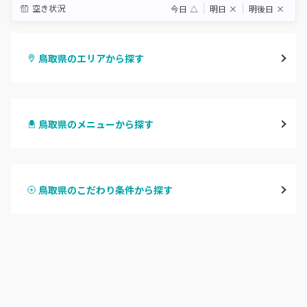
空き状況
今日
△
明日
×
明後日
×
鳥取県のエリアから探す
鳥取市
鳥取県のメニューから探す
倉吉・三朝
ハンドジェル
米子・境港・大山
鳥取県のこだわり条件から探す
ハンドスカルプ
パラジェル
鳥取県その他
ハンドケアカラー
フィルイン
フット