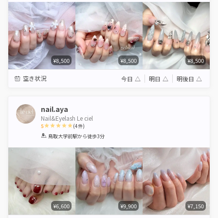
¥8,500
¥8,500
¥8,500
空き状況
今日
△
明日
△
明後日
△
nail.aya
Nail&Eyelash Le ciel
5
(
4
件)
1
2
3
4
5
鳥取大学前駅
から徒歩3分
Star
Stars
Stars
Stars
Stars
¥6,600
¥9,900
¥7,150