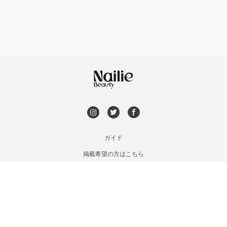
持ち込み OK
オフのみ
やり放題 あり
初回オフ 無料
DVD観賞
メンズOK
ガイド
掲載希望の方はこちら
出張OK
利用規約
お問い合わせ
子連れOK
特定商取引法に基づく表記
プライバシーポリシー