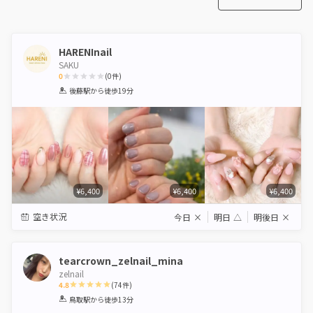
HARENInail
SAKU
0
(
0
件)
1
2
3
4
5
後藤駅
から徒歩19分
Star
Stars
Stars
Stars
Stars
¥6,400
¥6,400
¥6,400
空き状況
今日
×
明日
△
明後日
×
tearcrown_zelnail_mina
zelnail
4.8
(
74
件)
1
2
3
4
5
鳥取駅
から徒歩13分
Star
Stars
Stars
Stars
Stars