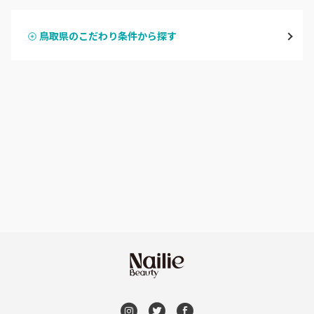
米子・境港・大山
鳥取県のこだわり条件から探す
ハンドスカルプ
パラジェル
鳥取県その他
ハンドケアカラー
フィルイン
フット
持ち込み OK
オフのみ
やり放題 あり
初回オフ 無料
DVD観賞