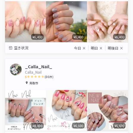
¥6,400
¥6,400
¥6,400
空き状況
今日
×
明日
×
明後日
×
_Calla_Nail_
Calla_Nail
5
(
86
件)
1
2
3
4
5
鳥取市
Star
Stars
Stars
Stars
Stars
¥8,800
¥6,600
¥6,600