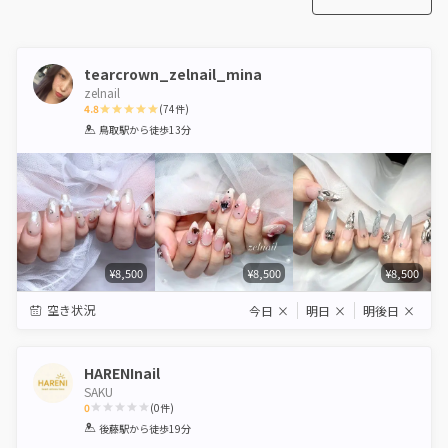
tearcrown_zelnail_mina
zelnail
4.8
(
74
件)
1
2
3
4
5
鳥取駅
から徒歩13分
Star
Stars
Stars
Stars
Stars
¥8,500
¥8,500
¥8,500
空き状況
今日
×
明日
×
明後日
×
HARENInail
SAKU
0
(
0
件)
1
2
3
4
5
後藤駅
から徒歩19分
Star
Stars
Stars
Stars
Stars