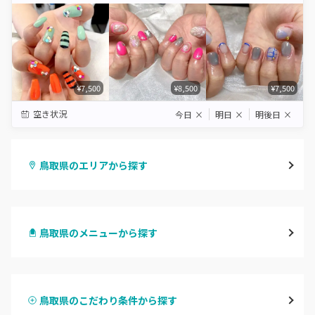
¥7,500
¥8,500
¥7,500
空き状況
今日
×
明日
×
明後日
×
鳥取県のエリアから探す
鳥取市
鳥取県のメニューから探す
倉吉・三朝
ハンドジェル
米子・境港・大山
鳥取県のこだわり条件から探す
ハンドスカルプ