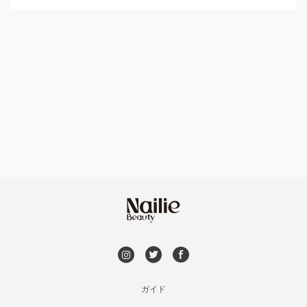
パラジェル
鳥取県その他
ハンドケアカラー
フィルイン
フット
持ち込み OK
オフのみ
やり放題 あり
初回オフ 無料
DVD観賞
メンズOK
ガイド