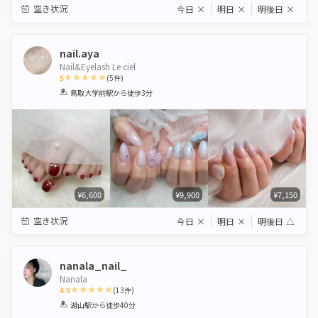
空き状況
今日
×
明日
×
明後日
×
nail.aya
Nail&Eyelash Le ciel
5
(
5
件)
1
2
3
4
5
鳥取大学前駅
から徒歩3分
Star
Stars
Stars
Stars
Stars
¥6,600
¥9,900
¥7,150
空き状況
今日
×
明日
×
明後日
△
nanala_nail_
Nanala
4.9
(
13
件)
1
2
3
4
5
湖山駅
から徒歩40分
Star
Stars
Stars
Stars
Stars