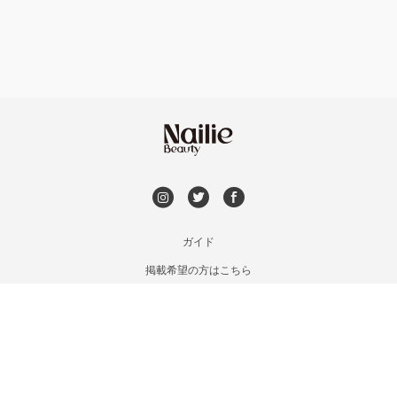
持ち込み OK
オフのみ
やり放題 あり
初回オフ 無料
DVD観賞
メンズOK
ガイド
掲載希望の方はこちら
出張OK
利用規約
お問い合わせ
子連れOK
特定商取引法に基づく表記
プライバシーポリシー