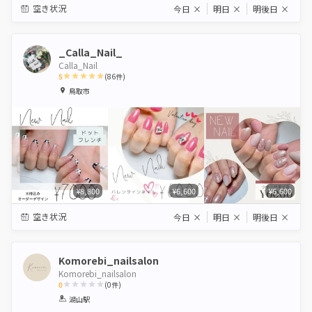
空き状況
今日
×
明日
×
明後日
×
_Calla_Nail_
Calla_Nail
5
(
86
件)
1
2
3
4
5
鳥取市
Star
Stars
Stars
Stars
Stars
¥8,800
¥6,600
¥6,600
空き状況
今日
×
明日
×
明後日
×
Komorebi_nailsalon
Komorebi_nailsalon
0
(
0
件)
1
2
3
4
5
湖山駅
Star
Stars
Stars
Stars
Stars