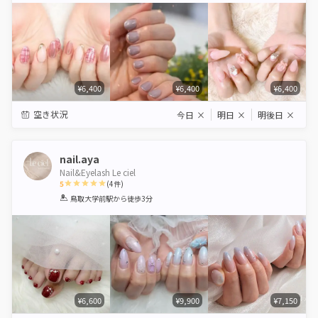
¥6,400
¥6,400
¥6,400
空き状況
今日
×
明日
×
明後日
×
nail.aya
Nail&Eyelash Le ciel
5
(
4
件)
1
2
3
4
5
鳥取大学前駅
から徒歩3分
Star
Stars
Stars
Stars
Stars
¥6,600
¥9,900
¥7,150