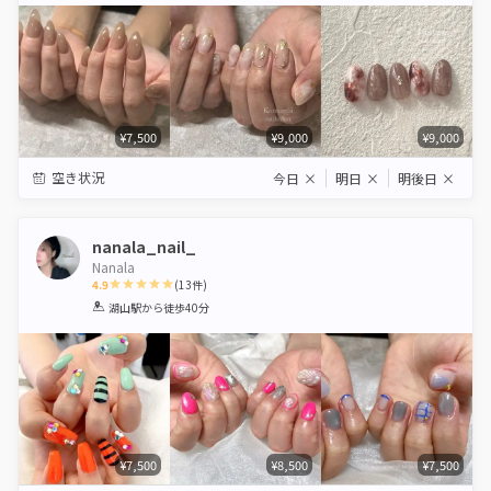
¥7,500
¥9,000
¥9,000
空き状況
今日
×
明日
×
明後日
×
nanala_nail_
Nanala
4.9
(
13
件)
1
2
3
4
5
湖山駅
から徒歩40分
Star
Stars
Stars
Stars
Stars
¥7,500
¥8,500
¥7,500