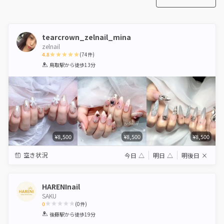
tearcrown_zelnail_mina
zelnail
4.8
(
74
件)
1
2
3
4
5
鳥取駅
から徒歩13分
Star
Stars
Stars
Stars
Stars
¥8,500
¥8,500
¥8,500
空き状況
今日
△
明日
△
明後日
×
HARENInail
SAKU
0
(
0
件)
1
2
3
4
5
後藤駅
から徒歩19分
Star
Stars
Stars
Stars
Stars