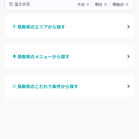
空き状況
今日
×
明日
×
明後日
×
鳥取県のエリアから探す
鳥取市
鳥取県のメニューから探す
倉吉・三朝
ハンドジェル
米子・境港・大山
鳥取県のこだわり条件から探す
ハンドスカルプ
パラジェル
鳥取県その他
ハンドケアカラー
フィルイン
フット