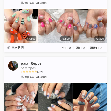
1
2
3
4
5
湖山駅
から徒歩40分
Star
Stars
Stars
Stars
Stars
¥7,500
¥8,500
¥7,500
空き状況
今日
×
明日
×
明後日
×
paix_Repos
paixRepos
5
(
3
件)
1
2
3
4
5
倉吉駅
から徒歩60分
Star
Stars
Stars
Stars
Stars