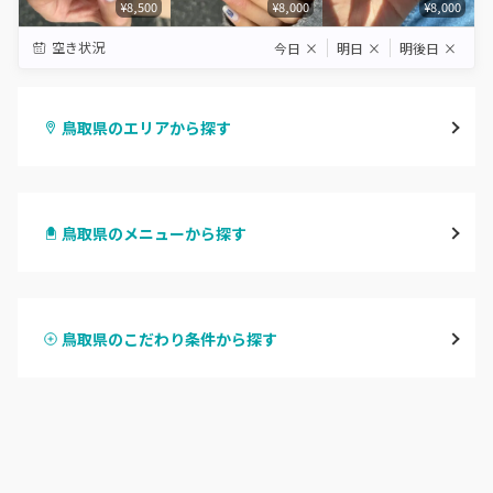
¥8,500
¥8,000
¥8,000
空き状況
今日
×
明日
×
明後日
×
鳥取県のエリアから探す
鳥取市
鳥取県のメニューから探す
倉吉・三朝
ハンドジェル
米子・境港・大山
鳥取県のこだわり条件から探す
ハンドスカルプ
パラジェル
鳥取県その他
ハンドケアカラー
フィルイン