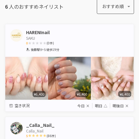
6
人のおすすめ
ネイリスト
おすすめ順
HARENInail
SAKU
0
(
0
件)
1
2
3
4
5
後藤駅
から徒歩19分
Star
Stars
Stars
Stars
Stars
¥6,400
¥6,400
¥6,400
空き状況
今日
×
明日
△
明後日
×
_Calla_Nail_
Calla_Nail
5
(
86
件)