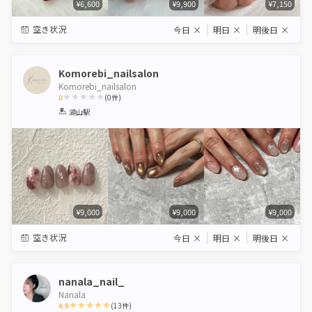
¥6,600
¥9,900
¥7,150
空き状況
今日
×
明日
×
明後日
×
Komorebi_nailsalon
Komorebi_nailsalon
0
(
0
件)
1
2
3
4
5
湖山駅
Star
Stars
Stars
Stars
Stars
¥9,000
¥9,000
¥9,000
空き状況
今日
×
明日
×
明後日
×
nanala_nail_
Nanala
4.9
(
13
件)