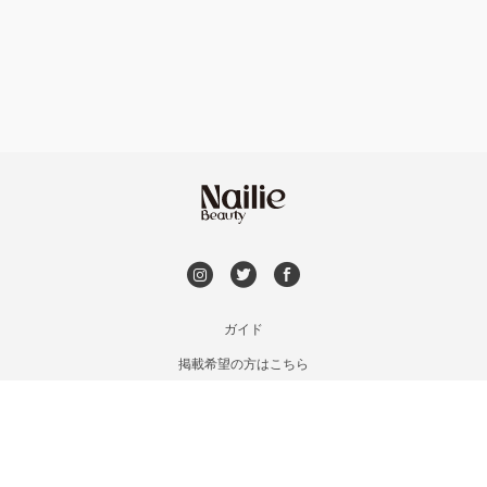
フット
持ち込み OK
オフのみ
やり放題 あり
初回オフ 無料
DVD観賞
メンズOK
ガイド
掲載希望の方はこちら
出張OK
利用規約
お問い合わせ
子連れOK
特定商取引法に基づく表記