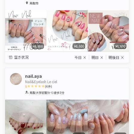
1
2
3
4
5
鳥取市
Star
Stars
Stars
Stars
Stars
¥8,800
¥6,600
¥6,600
空き状況
今日
×
明日
×
明後日
×
nail.aya
Nail&Eyelash Le ciel
5
(
4
件)
1
2
3
4
5
鳥取大学前駅
から徒歩3分
Star
Stars
Stars
Stars
Stars