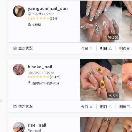
yamguchi.nail_san
ネイルサロンsun
4.8
(
18
件)
1
2
3
4
5
矢原駅
Star
Stars
Stars
Stars
Stars
¥6,500
空き状況
今日
×
明日
△
明後日
hisoka_nail
nailroom hisoka
4.9
(
284
件)
1
2
3
4
5
岩国駅
から徒歩20分
Star
Stars
Stars
Stars
Stars
¥5,500
ed
空き状況
今日
×
明日
△
明後日
rise_nail
Rise nail