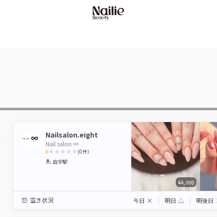
Nailsalon.eight
Nail salon ∞
0
(
0
件)
1
2
3
4
5
由宇駅
Star
Stars
Stars
Stars
Stars
¥4,000
駅から選ぶ
空き状況
今日
×
明日
△
明後日
エリアから選ぶ