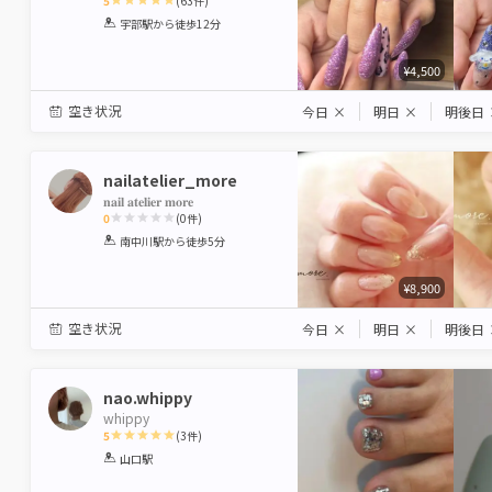
5
(
63
件)
1
2
3
4
5
宇部駅
から徒歩12分
Star
Stars
Stars
Stars
Stars
¥4,500
空き状況
今日
×
明日
×
明後日
nailatelier_more
𝐧𝐚𝐢𝐥 𝐚𝐭𝐞𝐥𝐢𝐞𝐫 𝐦𝐨𝐫𝐞
0
(
0
件)
1
2
3
4
5
南中川駅
から徒歩5分
Star
Stars
Stars
Stars
Stars
¥8,900
空き状況
今日
×
明日
×
明後日
nao.whippy
whippy
5
(
3
件)
1
2
3
4
5
山口駅
Star
Stars
Stars
Stars
Stars