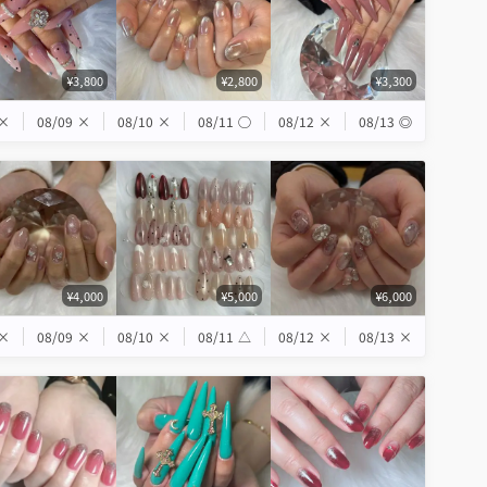
¥3,800
¥2,800
¥3,300
×
08/09
×
08/10
×
08/11
◯
08/12
×
08/13
◎
¥4,000
¥5,000
¥6,000
×
08/09
×
08/10
×
08/11
△
08/12
×
08/13
×