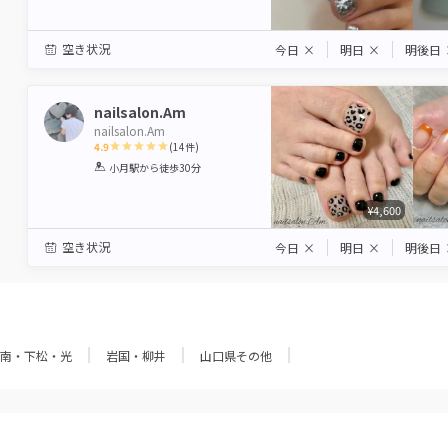
空き状況
今日
×
明日
×
明後日
nailsalon.Am
nailsalon.Am
4.9
(
14
件)
1
2
3
4
5
小月駅
から徒歩30分
Star
Stars
Stars
Stars
Stars
¥4,600
空き状況
今日
×
明日
×
明後日
南・下松・光
岩国・柳井
山口県その他