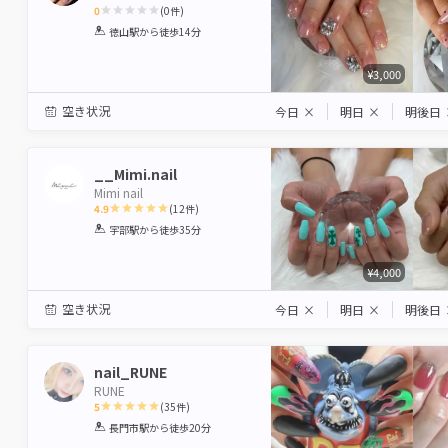
0
(
0
件)
1
2
3
4
5
徳山駅
から徒歩14分
Star
Stars
Stars
Stars
Stars
¥3,000
空き状況
今日
×
明日
×
明後日
__Mimi.nail
Mimi nail
4.9
(
12
件)
1
2
3
4
5
宇部駅
から徒歩35分
Star
Stars
Stars
Stars
Stars
¥4,000
空き状況
今日
×
明日
×
明後日
nail_RUNE
RUNE
5
(
35
件)
1
2
3
4
5
長門市駅
から徒歩20分
Star
Stars
Stars
Stars
Stars