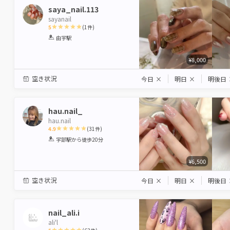
saya_nail.113
sayanail
5
(
1
件)
1
2
3
4
5
由宇駅
Star
Stars
Stars
Stars
Stars
¥8,000
空き状況
今日
×
明日
×
明後日
hau.nail_
hau.nail
4.9
(
31
件)
1
2
3
4
5
宇部駅
から徒歩20分
Star
Stars
Stars
Stars
Stars
¥6,500
空き状況
今日
×
明日
×
明後日
nail_ali.i
ali'l