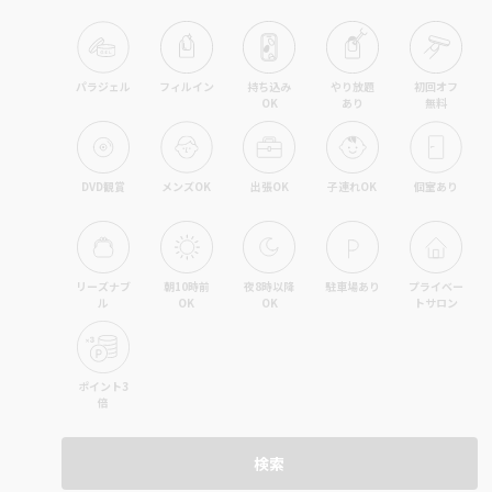
パラジェル
フィルイン
持ち込み

やり放題

初回オフ

OK
あり
無料
DVD観賞
メンズOK
出張OK
子連れOK
個室あり
リーズナブ
朝10時前
夜8時以降
駐車場あり
プライベー
ル
OK
OK
トサロン
ポイント3
倍
検索