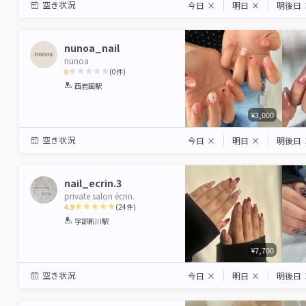
空き状況
今日
×
明日
×
明後日
nunoa_nail
nunoa
0
(
0
件)
1
2
3
4
5
西岩国駅
Star
Stars
Stars
Stars
Stars
¥3,000
空き状況
今日
×
明日
×
明後日
nail_ecrin.3
private salon écrin.
4.9
(
24
件)
1
2
3
4
5
宇部新川駅
Star
Stars
Stars
Stars
Stars
¥7,700
空き状況
今日
×
明日
×
明後日