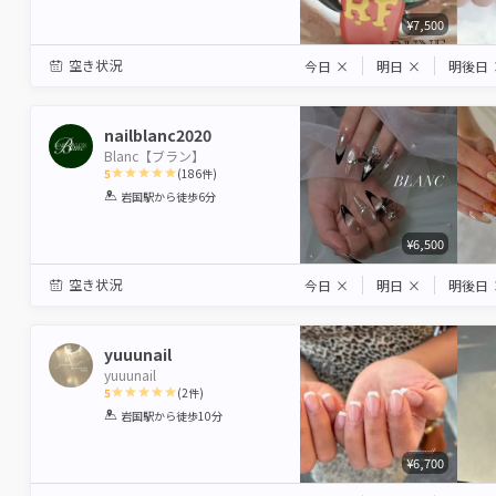
¥7,500
空き状況
今日
×
明日
×
明後日
nailblanc2020
Blanc【ブラン】
5
(
186
件)
1
2
3
4
5
岩国駅
から徒歩6分
Star
Stars
Stars
Stars
Stars
¥6,500
空き状況
今日
×
明日
×
明後日
yuuunail
yuuunail
5
(
2
件)
1
2
3
4
5
岩国駅
から徒歩10分
Star
Stars
Stars
Stars
Stars
¥6,700