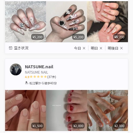
¥5,200
¥5,200
¥5,200
空き状況
今日
×
明日
×
明後日
×
NATSUME.nail
NATSUME NAIL
4.9
(
37
件)
1
2
3
4
5
松江駅
から徒歩40分
Star
Stars
Stars
Stars
Stars
¥1,500
¥2,000
¥2,000