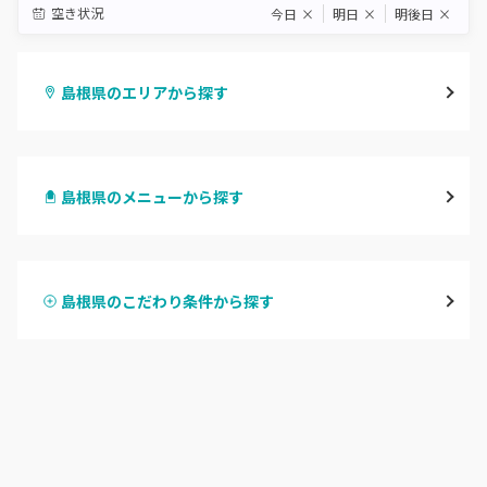
空き状況
今日
×
明日
×
明後日
×
島根県のエリアから探す
松江・安来
島根県のメニューから探す
出雲・雲南
ハンドジェル
浜田・江津・大田
島根県のこだわり条件から探す
ハンドスカルプ
パラジェル
益田・津和野
ハンドケアカラー
フィルイン
島根県その他
フット