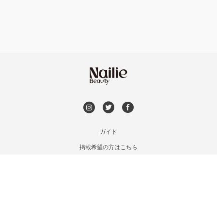
持ち込み OK
オフのみ
やり放題 あり
初回オフ 無料
DVD観賞
メンズOK
ガイド
掲載希望の方はこちら
出張OK
利用規約
お問い合わせ
子連れOK
特定商取引法に基づく表記
プライバシーポリシー