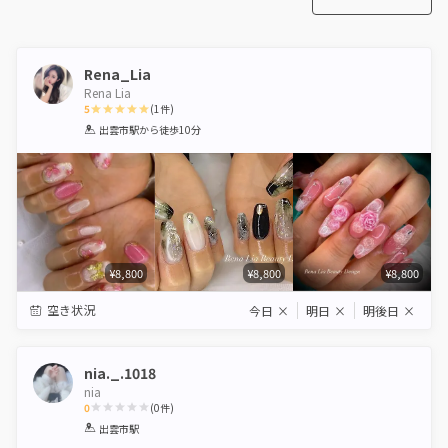
Rena_Lia
Rena Lia
5
(
1
件)
1
2
3
4
5
出雲市駅
から徒歩10分
Star
Stars
Stars
Stars
Stars
¥8,800
¥8,800
¥8,800
空き状況
今日
×
明日
×
明後日
×
nia._.1018
nia
0
(
0
件)
1
2
3
4
5
出雲市駅
Star
Stars
Stars
Stars
Stars