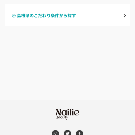
浜田・江津・大田
島根県のこだわり条件から探す
ハンドスカルプ
パラジェル
益田・津和野
ハンドケアカラー
フィルイン
島根県その他
フット
持ち込み OK
オフのみ
やり放題 あり
初回オフ 無料
DVD観賞