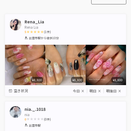
Rena_Lia
Rena Lia
5
(
1
件)
1
2
3
4
5
出雲市駅
から徒歩10分
Star
Stars
Stars
Stars
Stars
¥8,800
¥8,800
¥8,800
空き状況
今日
×
明日
×
明後日
×
nia._.1018
nia
0
(
0
件)
1
2
3
4
5
出雲市駅
Star
Stars
Stars
Stars
Stars