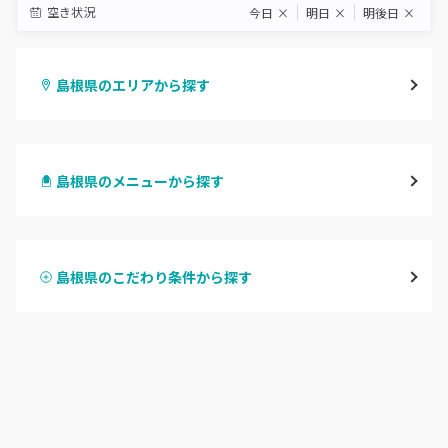
空き状況
今日
×
明日
×
明後日
×
島根県のエリアから探す
松江・安来
島根県のメニューから探す
出雲・雲南
ハンドジェル
浜田・江津・大田
島根県のこだわり条件から探す
ハンドスカルプ
パラジェル
益田・津和野
ハンドケアカラー
フィルイン
島根県その他
フット