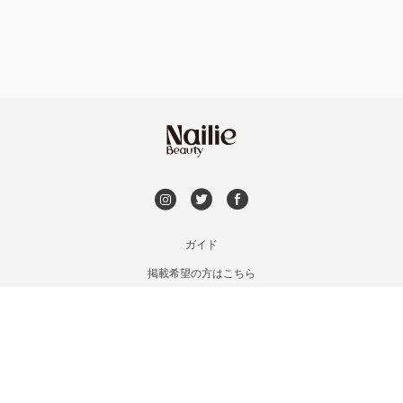
持ち込み OK
オフのみ
やり放題 あり
初回オフ 無料
DVD観賞
メンズOK
ガイド
掲載希望の方はこちら
出張OK
利用規約
お問い合わせ
子連れOK
特定商取引法に基づく表記
プライバシーポリシー