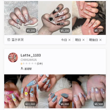
¥5,200
¥5,200
¥5,200
空き状況
今日
×
明日
×
明後日
×
Latte_1103
CHIHUAHUA
0
(
0
件)
1
2
3
4
5
遙堪駅
Star
Stars
Stars
Stars
Stars
¥11,000
¥6,000
¥8,500