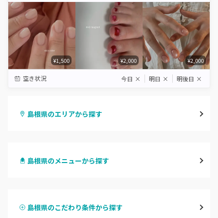
¥1,500
¥2,000
¥2,000
空き状況
今日
×
明日
×
明後日
×
島根県のエリアから探す
松江・安来
島根県のメニューから探す
出雲・雲南
ハンドジェル
浜田・江津・大田
島根県のこだわり条件から探す
ハンドスカルプ