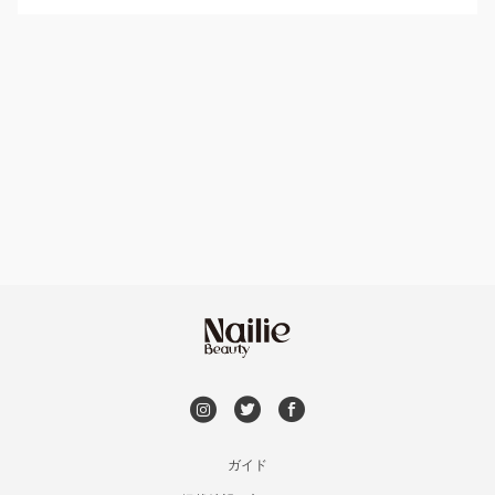
パラジェル
益田・津和野
ハンドケアカラー
フィルイン
島根県その他
フット
持ち込み OK
オフのみ
やり放題 あり
初回オフ 無料
DVD観賞
メンズOK
ガイド