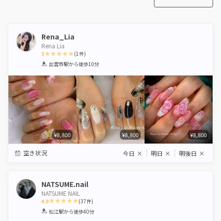
Rena_Lia
Rena Lia
5
(
1
件)
1
2
3
4
5
出雲市駅
から徒歩10分
Star
Stars
Stars
Stars
Stars
¥8,800
¥8,800
¥8,800
空き状況
今日
×
明日
×
明後日
×
NATSUME.nail
NATSUME NAIL
4.9
(
37
件)
1
2
3
4
5
松江駅
から徒歩40分
Star
Stars
Stars
Stars
Stars