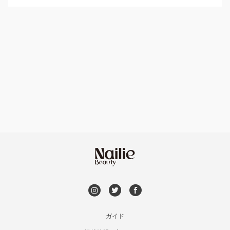
パラジェル
益田・津和野
ハンドケアカラー
フィルイン
島根県その他
フット
持ち込み OK
オフのみ
やり放題 あり
初回オフ 無料
DVD観賞
メンズOK
ガイド