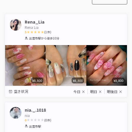
Rena_Lia
Rena Lia
5
(
1
件)
1
2
3
4
5
出雲市駅
から徒歩10分
Star
Stars
Stars
Stars
Stars
¥8,800
¥8,800
¥8,800
空き状況
今日
×
明日
×
明後日
×
nia._.1018
nia
0
(
0
件)
1
2
3
4
5
出雲市駅
Star
Stars
Stars
Stars
Stars