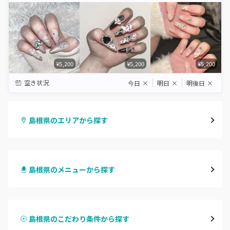
¥5,200
¥5,200
¥5,200
空き状況
今日
×
明日
×
明後日
×
島根県のエリアから探す
松江・安来
島根県のメニューから探す
出雲・雲南
ハンドジェル
浜田・江津・大田
島根県のこだわり条件から探す
ハンドスカルプ