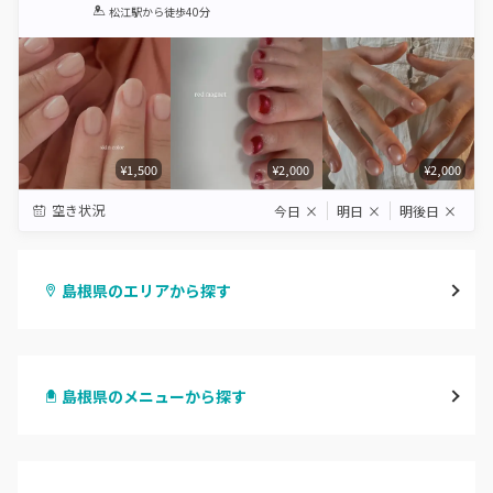
1
2
3
4
5
松江駅
から徒歩40分
Star
Stars
Stars
Stars
Stars
¥1,500
¥2,000
¥2,000
空き状況
今日
×
明日
×
明後日
×
島根県のエリアから探す
松江・安来
島根県のメニューから探す
出雲・雲南
ハンドジェル
浜田・江津・大田