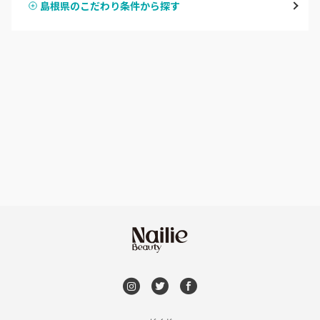
島根県のこだわり条件から探す
ハンドスカルプ
パラジェル
益田・津和野
ハンドケアカラー
フィルイン
島根県その他
フット
持ち込み OK
オフのみ
やり放題 あり
初回オフ 無料
DVD観賞
メンズOK