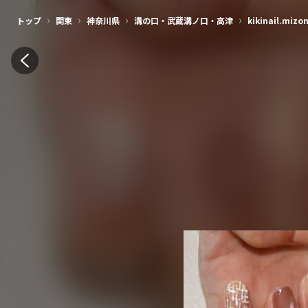
›
›
›
›
トップ
関東
神奈川県
溝の口・武蔵溝ノ口・高津
kikinail.mizo