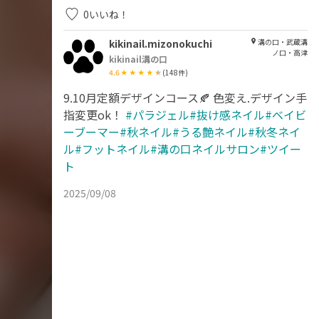
0
いいね！
kikinail.mizonokuchi
溝の口・武蔵溝
ノ口・高津
kikinail溝の口
4.6
(
148
件)
9.10月定額デザインコース🍂 色変え.デザイン手
指変更ok！
#パラジェル#抜け感ネイル#ベイビ
ーブーマー#秋ネイル#うる艶ネイル#秋冬ネイ
ル#フットネイル#溝の口ネイルサロン#ツイー
ト
2025/09/08