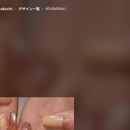
›
›
xEUduh98uJ
nokuchi
デザイン一覧