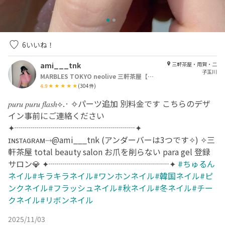
6
いいね！
ami___tnk
三軒茶屋・用賀・二
子玉川
MARBLES TOKYO neolive 三軒茶屋【マーブル トウキョウ ネオリーブ】
4.9
(
304
件)
𝑝𝑢𝑟𝑢 𝑝𝑢𝑟𝑢 𝑓𝑙𝑎𝑠ℎ⟡.· ✧︎パーツ追加 別料金です こちらのデザ
イン事前にご連絡ください
✦┈┈┈┈┈┈┈┈┈┈┈┈┈┈┈✦
ɪɴsᴛᴀɢʀᴀᴍ⤑@ami___tnk (アンダーバーは3つです✧) ✧︎三
軒茶屋 total beauty salon お爪を削らない para gel 登録
サロン💎 ✦┈┈┈┈┈┈┈┈┈┈┈┈┈┈┈✦
#ちゅるん
ネイル#キラキラネイル#ワンホンネイル#韓国ネイル#ピ
ンクネイル#フラッシュネイル#秋ネイル#冬ネイル#チー
クネイル#リボンネイル
2025/11/03